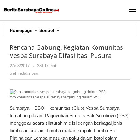
Lewati
ke
konten
Homepage
»
Sospol
»
Rencana
Gabung,
Kegiatan
Rencana Gabung, Kegiatan Komunitas
Komunitas
Vespa Surabaya Difasilitasi Pusura
Vespa
Surabaya
27/08/2017
oleh
-
381 Dilihat
Difasilitasi
redaksibso
oleh
redaksibso
Pusura
foto komunitas vespa surabaya tergabung dalam PS3
Surabaya – BSO – komunitas (Club) Vespa Surabaya
tergabung dalam Paguyuban Scoters Sak Suroboyo (PS3)
menggelar acara silaturahim diisi dengan berbagai jenis
lomba antara lain, Lomba makan krupuk, Lomba Stel
Platina dan Lomba masukan paku dalam botol dalam