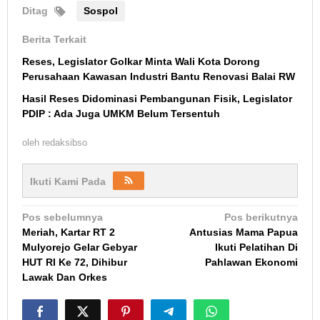
Ditag
Sospol
Berita Terkait
Reses, Legislator Golkar Minta Wali Kota Dorong
Perusahaan Kawasan Industri Bantu Renovasi Balai RW
Hasil Reses Didominasi Pembangunan Fisik, Legislator
PDIP : Ada Juga UMKM Belum Tersentuh
oleh
redaksibso
Ikuti Kami Pada
Navigasi
Pos sebelumnya
Pos berikutnya
Meriah, Kartar RT 2
Antusias Mama Papua
pos
Mulyorejo Gelar Gebyar
Ikuti Pelatihan Di
HUT RI Ke 72, Dihibur
Pahlawan Ekonomi
Lawak Dan Orkes