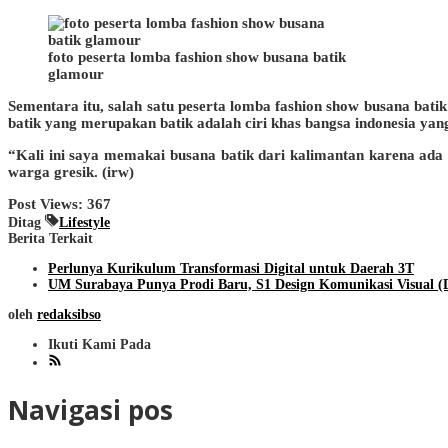
foto peserta lomba fashion show busana batik
glamour
Sementara itu, salah satu peserta lomba fashion show busana bat
batik yang merupakan batik adalah ciri khas bangsa indonesia yang
“Kali ini saya memakai busana batik dari kalimantan karena ada 
warga gresik. (irw)
Post Views:
367
Ditag
Lifestyle
Berita Terkait
Perlunya Kurikulum Transformasi Digital untuk Daerah 3T
UM Surabaya Punya Prodi Baru, S1 Design Komunikasi Visual 
oleh
redaksibso
Ikuti Kami Pada
Navigasi pos