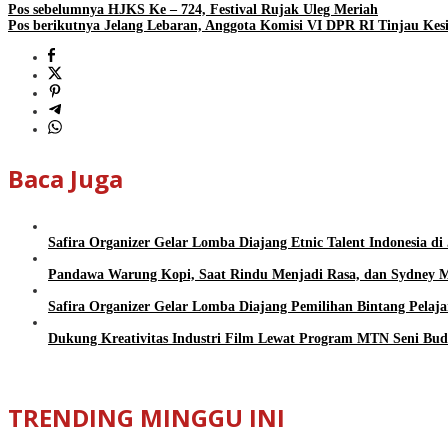
Pos sebelumnya
HJKS Ke – 724, Festival Rujak Uleg Meriah
Pos berikutnya
Jelang Lebaran, Anggota Komisi VI DPR RI Tinjau Ke
Baca Juga
Safira Organizer Gelar Lomba Diajang Etnic Talent Indonesia di
Pandawa Warung Kopi, Saat Rindu Menjadi Rasa, dan Sydney M
Safira Organizer Gelar Lomba Diajang Pemilihan Bintang Pelajar
Dukung Kreativitas Industri Film Lewat Program MTN Seni Bud
TRENDING MINGGU INI