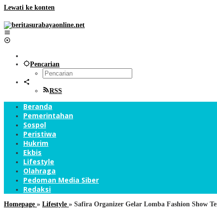
Lewati ke konten
Pencarian
RSS
Beranda
Pemerintahan
Sospol
Peristiwa
Hukrim
Ekbis
Lifestyle
Olahraga
Pedoman Media Siber
Redaksi
Homepage
»
Lifestyle
»
Safira Organizer Gelar Lomba Fashion Show T