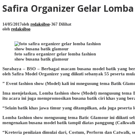
Safira Organizer Gelar Lomb
14/05/2017
oleh
redaksibso
-
367 Dilihat
oleh
redaksibso
foto safira organizer gelar lomba fashion
show busana batik glamour
Surabaya – BSO – Berbagai macam busana model batik yang bera
oleh Safira Model Organizer yang diikuti sebanyak 55 peserta mula
” Event fashion show (Model) kali ini mnegusung tema Batik Glamo
Ima menjelaskan, Lomba fashion show (Model) mengusung tema Bat
itu acara ini juga mempromosikan busana batik ciri khas yang ber
“Selain batik khas jawa timur yang ditampilkan, ada juga peserta
Lomba fashion show mengusung tema Batic Glamour ini diikuti seb
mengenakan busana model batik tampil diatas panggung (Calkwalk)
“Kreteria penilaian dimulai dari, Costum, Perform dan Catwalk, se