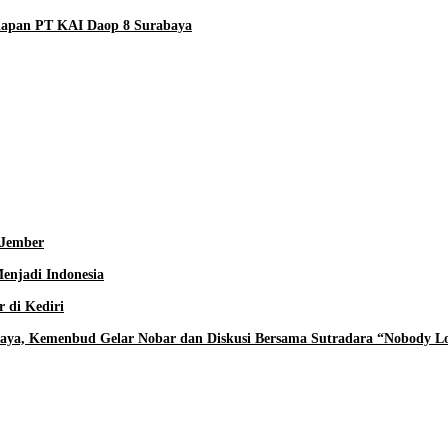
siapan PT KAI Daop 8 Surabaya
 Jember
enjadi Indonesia
 di Kediri
aya, Kemenbud Gelar Nobar dan Diskusi Bersama Sutradara “Nobody Lo