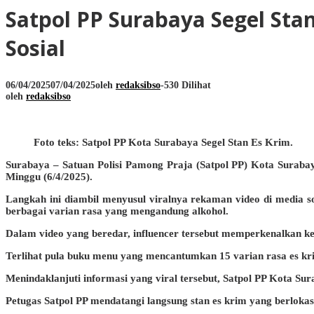
Satpol PP Surabaya Segel Sta
Sosial
06/04/2025
07/04/2025
oleh
redaksibso
-
530 Dilihat
oleh
redaksibso
Foto teks: Satpol PP Kota Surabaya Segel Stan Es Krim.
Surabaya – Satuan Polisi Pamong Praja (Satpol PP) Kota Surabay
Minggu (6/4/2025).
Langkah ini diambil menyusul viralnya rekaman video di media s
berbagai varian rasa yang mengandung alkohol.
Dalam video yang beredar, influencer tersebut memperkenalkan k
Terlihat pula buku menu yang mencantumkan 15 varian rasa es kri
Menindaklanjuti informasi yang viral tersebut, Satpol PP Kota 
Petugas Satpol PP mendatangi langsung stan es krim yang berloka