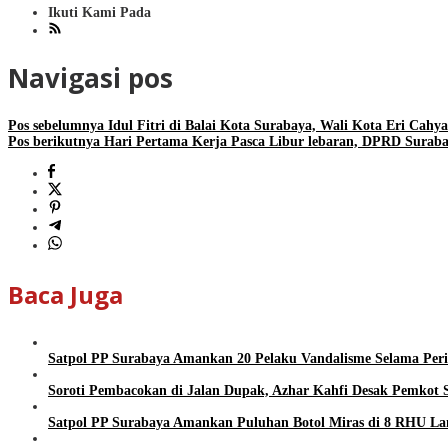
Ikuti Kami Pada
Navigasi pos
Pos sebelumnya
Idul Fitri di Balai Kota Surabaya, Wali Kota Eri Cahy
Pos berikutnya
Hari Pertama Kerja Pasca Libur lebaran, DPRD Surabay
Baca Juga
Satpol PP Surabaya Amankan 20 Pelaku Vandalisme Selama Peri
Soroti Pembacokan di Jalan Dupak, Azhar Kahfi Desak Pemkot 
Satpol PP Surabaya Amankan Puluhan Botol Miras di 8 RHU L