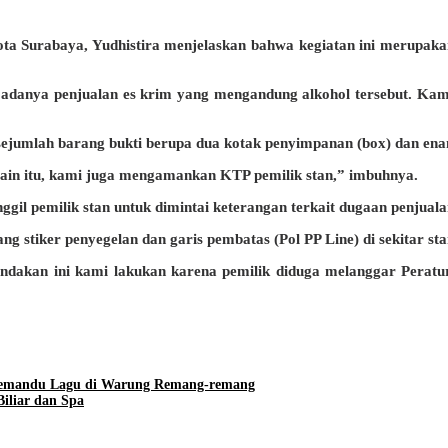
 Surabaya, Yudhistira menjelaskan bahwa kegiatan ini merupakan t
ait adanya penjualan es krim yang mengandung alkohol tersebut. Ka
 sejumlah barang bukti berupa dua kotak penyimpanan (box) dan en
lain itu, kami juga mengamankan KTP pemilik stan,” imbuhnya.
ggil pemilik stan untuk dimintai keterangan terkait dugaan penjual
 stiker penyegelan dan garis pembatas (Pol PP Line) di sekitar stan
 Tindakan ini kami lakukan karena pemilik diduga melanggar Per
 Pemandu Lagu di Warung Remang-remang
iliar dan Spa