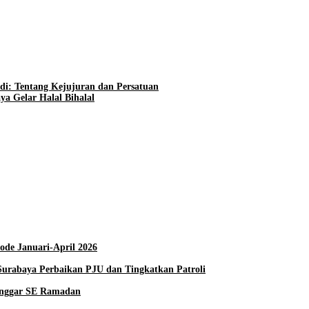
adi: Tentang Kejujuran dan Persatuan
a Gelar Halal Bihalal
ode Januari-April 2026
Surabaya Perbaikan PJU dan Tingkatkan Patroli
anggar SE Ramadan