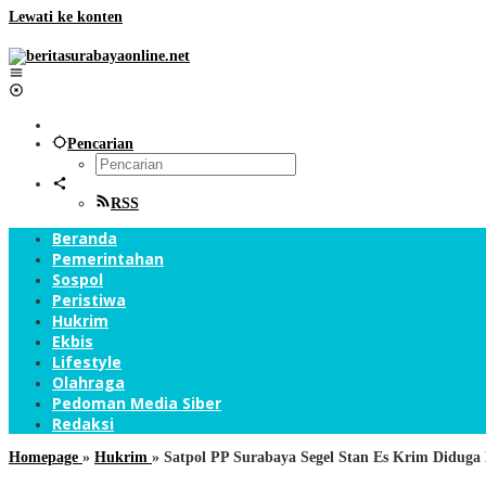
Lewati ke konten
Pencarian
RSS
Beranda
Pemerintahan
Sospol
Peristiwa
Hukrim
Ekbis
Lifestyle
Olahraga
Pedoman Media Siber
Redaksi
Homepage
»
Hukrim
»
Satpol PP Surabaya Segel Stan Es Krim Diduga 