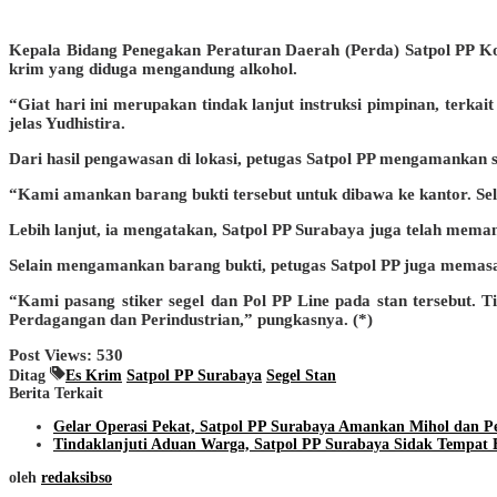
Kepala Bidang Penegakan Peraturan Daerah (Perda) Satpol PP Kota
krim yang diduga mengandung alkohol.
“Giat hari ini merupakan tindak lanjut instruksi pimpinan, terk
jelas Yudhistira.
Dari hasil pengawasan di lokasi, petugas Satpol PP mengamankan
“Kami amankan barang bukti tersebut untuk dibawa ke kantor. Se
Lebih lanjut, ia mengatakan, Satpol PP Surabaya juga telah meman
Selain mengamankan barang bukti, petugas Satpol PP juga memasang
“Kami pasang stiker segel dan Pol PP Line pada stan tersebut.
Perdagangan dan Perindustrian,” pungkasnya. (*)
Post Views:
530
Ditag
Es Krim
Satpol PP Surabaya
Segel Stan
Berita Terkait
Gelar Operasi Pekat, Satpol PP Surabaya Amankan Mihol dan
Tindaklanjuti Aduan Warga, Satpol PP Surabaya Sidak Tempat B
oleh
redaksibso