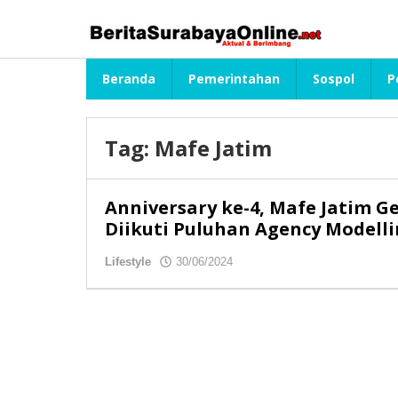
Lewati
ke
konten
Beranda
Pemerintahan
Sospol
P
Tag:
Mafe Jatim
Anniversary ke-4, Mafe Jatim G
Diikuti Puluhan Agency Modell
Lifestyle
30/06/2024
oleh
redaksibso