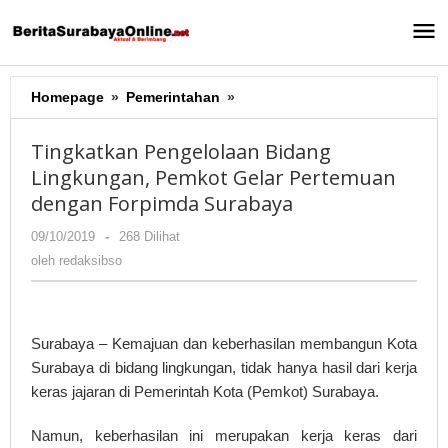
Lewati
ke
konten
Homepage
»
Pemerintahan
»
Tingkatkan
Pengelolaan
Bidang
Tingkatkan Pengelolaan Bidang
Lingkungan,
Lingkungan, Pemkot Gelar Pertemuan
Pemkot
dengan Forpimda Surabaya
Gelar
Pertemuan
09/10/2019
oleh
-
268 Dilihat
dengan
redaksibso
oleh
redaksibso
Forpimda
Surabaya
Surabaya – Kemajuan dan keberhasilan membangun Kota
Surabaya di bidang lingkungan, tidak hanya hasil dari kerja
keras jajaran di Pemerintah Kota (Pemkot) Surabaya.
Namun, keberhasilan ini merupakan kerja keras dari