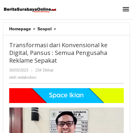
Lewati
ke
konten
Homepage
»
Sospol
»
Transformasi
dari
Konvensional
Transformasi dari Konvensional ke
ke
Digital, Pansus : Semua Pengusaha
Digital,
Reklame Sepakat
Pansus
:
30/03/2023
oleh
-
234 Dilihat
Semua
redaksibso
oleh
redaksibso
Pengusaha
Reklame
Sepakat