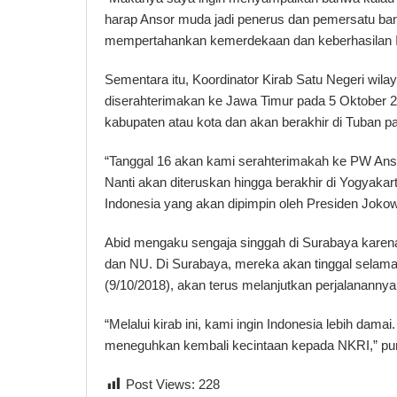
harap Ansor muda jadi penerus dan pemersatu ban
mempertahankan kemerdekaan dan keberhasilan In
Sementara itu, Koordinator Kirab Satu Negeri wil
diserahterimakan ke Jawa Timur pada 5 Oktober 201
kabupaten atau kota dan akan berakhir di Tuban p
“Tanggal 16 akan kami serahterimakah ke PW An
Nanti akan diteruskan hingga berakhir di Yogyakar
Indonesia yang akan dipimpin oleh Presiden Jokow
Abid mengaku sengaja singgah di Surabaya karen
dan NU. Di Surabaya, mereka akan tinggal selama d
(9/10/2018), akan terus melanjutkan perjalananny
“Melalui kirab ini, kami ingin Indonesia lebih damai. 
meneguhkan kembali kecintaan kepada NKRI,” p
Post Views:
228