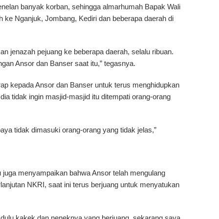
enelan banyak korban, sehingga almarhumah Bapak Wali
h ke Nganjuk, Jombang, Kediri dan beberapa daerah di
an jenazah pejuang ke beberapa daerah, selalu ribuan.
ngan Ansor dan Banser saat itu,” tegasnya.
arap kepada Ansor dan Banser untuk terus menghidupkan
ia tidak ingin masjid-masjid itu ditempati orang-orang
aya tidak dimasuki orang-orang yang tidak jelas,”
tu juga menyampaikan bahwa Ansor telah mengulang
lanjutan NKRI, saat ini terus berjuang untuk menyatukan
dulu kakek dan neneknya yang berjuang, sekarang saya