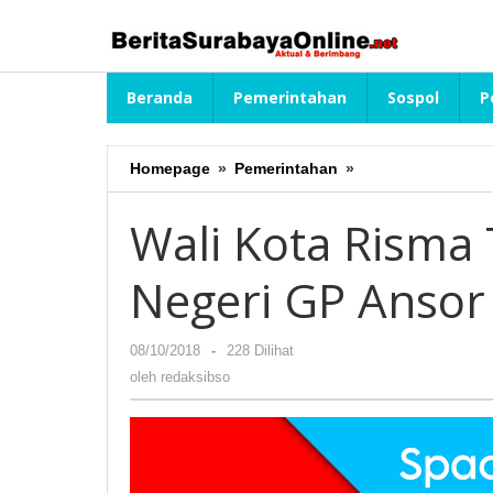
Lewati
ke
konten
Beranda
Pemerintahan
Sospol
P
Homepage
»
Pemerintahan
»
Wali
Kota
Risma
Wali Kota Risma 
Terima
Kirap
Negeri GP Ansor
Satu
Negeri
GP
08/10/2018
oleh
-
228 Dilihat
Ansor
redaksibso
oleh
redaksibso