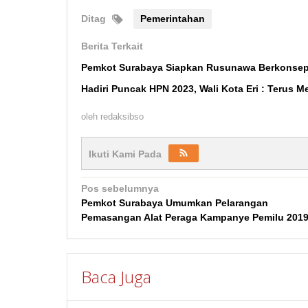
Ditag
Pemerintahan
Berita Terkait
Pemkot Surabaya Siapkan Rusunawa Berkonsep
Hadiri Puncak HPN 2023, Wali Kota Eri : Terus M
oleh
redaksibso
Ikuti Kami Pada
Navigasi
Pos sebelumnya
Pemkot Surabaya Umumkan Pelarangan
pos
Pemasangan Alat Peraga Kampanye Pemilu 201
Baca Juga