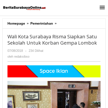
Lewati
ke
konten
Homepage
»
Pemerintahan
»
Wali
Kota
Surabaya
Wali Kota Surabaya Risma Siapkan Satu
Risma
Sekolah Untuk Korban Gempa Lombok
Siapkan
Satu
07/08/2018
oleh
-
234 Dilihat
Sekolah
redaksibso
oleh
redaksibso
Untuk
Korban
Gempa
Lombok