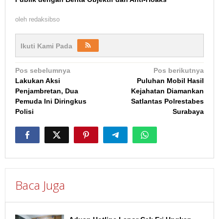
oleh
redaksibso
Ikuti Kami Pada
Navigasi
Pos sebelumnya
Pos berikutnya
Lakukan Aksi
Puluhan Mobil Hasil
pos
Penjambretan, Dua
Kejahatan Diamankan
Pemuda Ini Diringkus
Satlantas Polrestabes
Polisi
Surabaya
Baca Juga