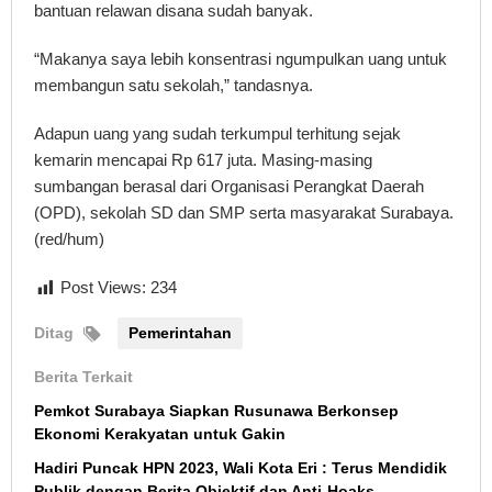
bantuan relawan disana sudah banyak.
“Makanya saya lebih konsentrasi ngumpulkan uang untuk
membangun satu sekolah,” tandasnya.
Adapun uang yang sudah terkumpul terhitung sejak
kemarin mencapai Rp 617 juta. Masing-masing
sumbangan berasal dari Organisasi Perangkat Daerah
(OPD), sekolah SD dan SMP serta masyarakat Surabaya.
(red/hum)
Post Views:
234
Ditag
Pemerintahan
Berita Terkait
Pemkot Surabaya Siapkan Rusunawa Berkonsep
Ekonomi Kerakyatan untuk Gakin
Hadiri Puncak HPN 2023, Wali Kota Eri : Terus Mendidik
Publik dengan Berita Objektif dan Anti-Hoaks