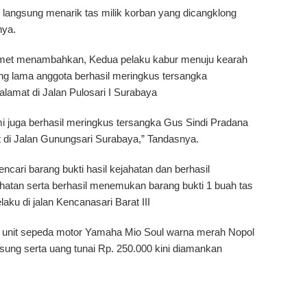
i langsung menarik tas milik korban yang dicangklong
nya.
lamet menambahkan, Kedua pelaku kabur menuju kearah
ang lama anggota berhasil meringkus tersangka
amat di Jalan Pulosari I Surabaya
mi juga berhasil meringkus tersangka Gus Sindi Pradana
t di Jalan Gunungsari Surabaya,” Tandasnya.
ncari barang bukti hasil kejahatan dan berhasil
hatan serta berhasil menemukan barang bukti 1 buah tas
aku di jalan Kencanasari Barat III
 1 unit sepeda motor Yamaha Mio Soul warna merah Nopol
ung serta uang tunai Rp. 250.000 kini diamankan