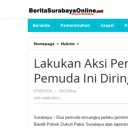
Lewati
ke
konten
Beranda
Pemerintahan
Sospol
P
Homepage
»
Hukrim
»
Lakukan
Aksi
Penjambretan,
Lakukan Aksi Pe
Dua
Pemuda
Pemuda Ini Dirin
Ini
Diringkus
Polisi
07/08/2018
oleh
-
254 Dilihat
redaksibso
oleh
redaksibso
Surabaya – Dua pemuda tersangka pelaku jambret di
Bandit Polsek Dukuh Pakis Surabaya atas laporan