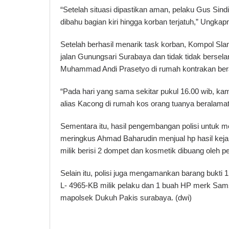
“Setelah situasi dipastikan aman, pelaku Gus Sind
dibahu bagian kiri hingga korban terjatuh,” Ungkap
Setelah berhasil menarik task korban, Kompol S
jalan Gunungsari Surabaya dan tidak tidak bersel
Muhammad Andi Prasetyo di rumah kontrakan beral
“Pada hari yang sama sekitar pukul 16.00 wib, ka
alias Kacong di rumah kos orang tuanya beralama
Sementara itu, hasil pengembangan polisi untuk me
meringkus Ahmad Baharudin menjual hp hasil keja
milik berisi 2 dompet dan kosmetik dibuang oleh pel
Selain itu, polisi juga mengamankan barang bukti
L- 4965-KB milik pelaku dan 1 buah HP merk Sams
mapolsek Dukuh Pakis surabaya. (dwi)