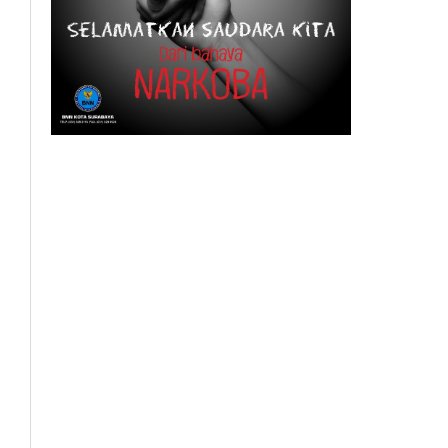
BeritaSurabayaOnline.net