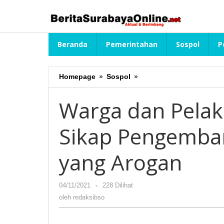
Lewati
ke
konten
Beranda
Pemerintahan
Sospol
P
Homepage
»
Sospol
»
Warga
dan
Pelaku
Warga dan Pela
Usaha
Keluhkan
Sikap Pengemba
Sikap
Pengembang
Surabaya
yang Arogan
Barat
yang
Arogan
04/11/2021
oleh
-
228 Dilihat
redaksibso
oleh
redaksibso