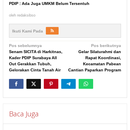
PDIP : Ada Juga UMKM Belum Tersentuh
oleh
redaksibso
Ikuti Kami Pada
Navigasi
Pos sebelumnya
Pos berikutnya
Senam SICITA di Harkitnas,
Gelar Silaturahmi dan
pos
Kader PDIP Surabaya All
Rapat Koordinasi,
Out Gerakkan Tubuh,
Kecamatan Pabean
Gelorakan Cinta Tanah Air
Cantian Paparkan Program
Baca Juga