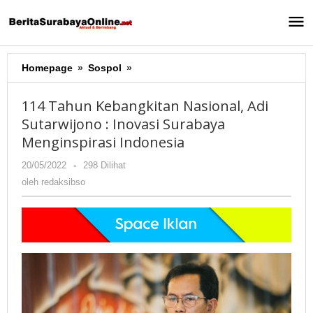
Lewati
ke
konten
Homepage
»
Sospol
»
114
Tahun
Kebangkitan
114 Tahun Kebangkitan Nasional, Adi
Nasional,
Sutarwijono : Inovasi Surabaya
Adi
Menginspirasi Indonesia
Sutarwijono
:
20/05/2022
oleh
-
298 Dilihat
Inovasi
redaksibso
oleh
redaksibso
Surabaya
Menginspirasi
Indonesia