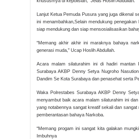
khususmya di kepolisian,” Jelas Hoslih Abdullah.
Lanjut Ketua Pemuda Pusura yang juga dikenal s
ini menambahkan,Selain mendukung penegakan huku
siap mendukung dan siap mensosialisasikan baha
“Memang akhir akhir ini maraknya bahaya nar
generasi muda,” Ucap Hoslih Abdullah.
Acara malam silaturahim ini di hadiri mantan
Surabaya AKBP Denny Setya Nugroho Nasution,Ke
Dandim Se Kota Surabaya dan penasehat serta 
Waka Polrestabes Surabaya AKBP Denny Setya 
menyambut baik acara malam silaturahim ini d
yang notabennya sangat kreatif sekali dan sangat
pemberantasan bahaya Narkoba.
“Memang progam ini sangat kita galakan mungki
Imbuhnya