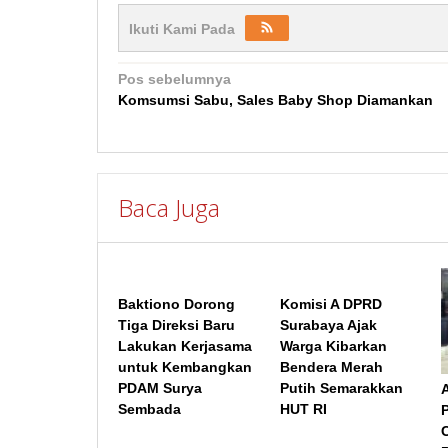
Ikuti Kami Pada
Navigasi
Pos sebelumnya
Komsumsi Sabu, Sales Baby Shop Diamankan
pos
Baca Juga
Baktiono Dorong
Komisi A DPRD
Tiga Direksi Baru
Surabaya Ajak
Lakukan Kerjasama
Warga Kibarkan
untuk Kembangkan
Bendera Merah
PDAM Surya
Putih Semarakkan
Sembada
HUT RI