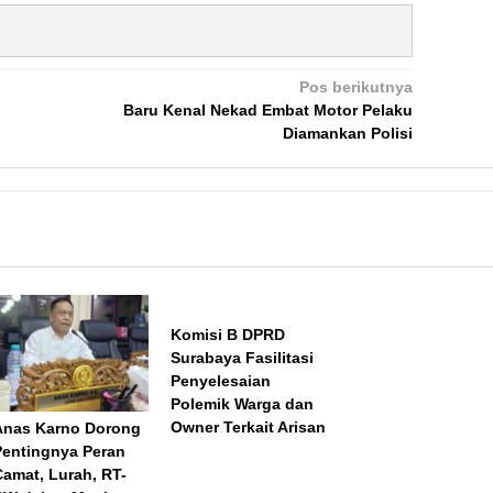
Pos berikutnya
Baru Kenal Nekad Embat Motor Pelaku
Diamankan Polisi
Komisi B DPRD
Surabaya Fasilitasi
Penyelesaian
Polemik Warga dan
Owner Terkait Arisan
Anas Karno Dorong
Pentingnya Peran
Camat, Lurah, RT-