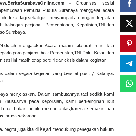
ww.BeritaSurabayaOnline.com –
Organisasi sosial
epemudaan Pemuda Pusura Surabaya menggelar acara
ebih dekat lagi sekaligus menyampaikan progam kegiatan
ah kalangan penjabat, Pemerintahan, Kepolisian,TNI,dan
rso Surabaya.
dullah mengatakan,Acara malam silaturahim ini kita
epada para penjabat,baik Pemerintah,TNI,Polri, Kejari dan
asi ini masih tetap berdiri dan eksis dalam kegiatan
 dalam segala kegiatan yang bersifat positif,” Katanya.
a.
aya menjelaskan, Dalam sambutannya tadi sedikit kami
hususnya pada kepolisian, kami berkeinginan ikut
rkoba, bukan untuk memberantas,karena semakin hari
asi muda sekarang.
a, begitu juga kita di Kejari mendukung penegakan hukum