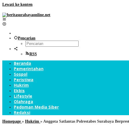
Lewati ke konten
Pencarian
RSS
Beranda
Pemerintahan
Sospol
Peristiwa
Hukrim
Ekbis
Lifestyle
Olahraga
Pedoman Media Siber
Redaksi
Homepage
»
Hukrim
»
Anggota Satlantas Polrestabes Surabaya Berpre