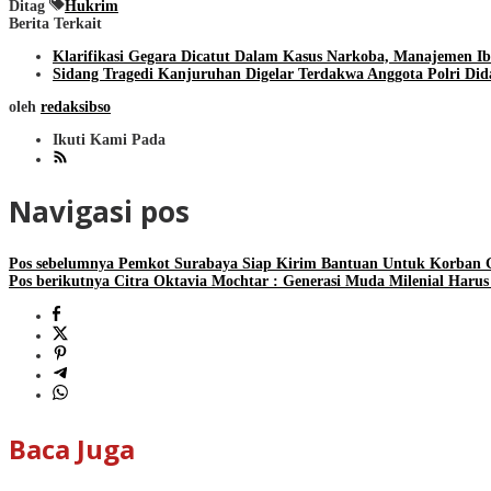
Ditag
Hukrim
Berita Terkait
Klarifikasi Gegara Dicatut Dalam Kasus Narkoba, Manajemen Ib
Sidang Tragedi Kanjuruhan Digelar Terdakwa Anggota Polri Di
oleh
redaksibso
Ikuti Kami Pada
Navigasi pos
Pos sebelumnya
Pemkot Surabaya Siap Kirim Bantuan Untuk Korban 
Pos berikutnya
Citra Oktavia Mochtar : Generasi Muda Milenial Harus
Baca Juga