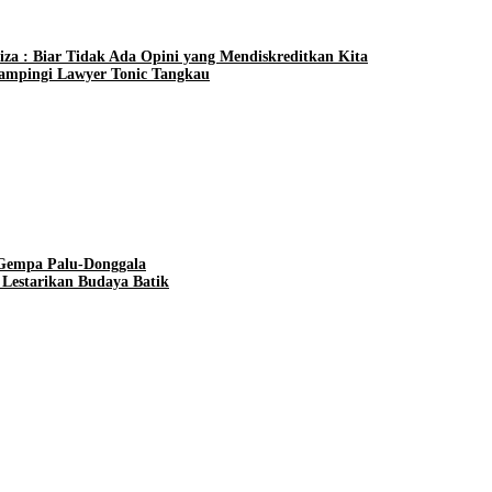
iza : Biar Tidak Ada Opini yang Mendiskreditkan Kita
dampingi Lawyer Tonic Tangkau
Gempa Palu-Donggala
 Lestarikan Budaya Batik