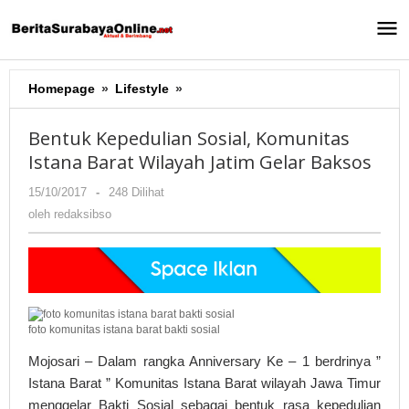
Lewati
ke
konten
Homepage
»
Lifestyle
»
Bentuk
Kepedulian
Sosial,
Bentuk Kepedulian Sosial, Komunitas
Komunitas
Istana Barat Wilayah Jatim Gelar Baksos
Istana
Barat
15/10/2017
oleh
-
248 Dilihat
Wilayah
redaksibso
oleh
redaksibso
Jatim
Gelar
Baksos
foto komunitas istana barat bakti sosial
Mojosari – Dalam rangka Anniversary Ke – 1 berdrinya ”
Istana Barat ” Komunitas Istana Barat wilayah Jawa Timur
menggelar Bakti Sosial sebagai bentuk rasa kepedulian