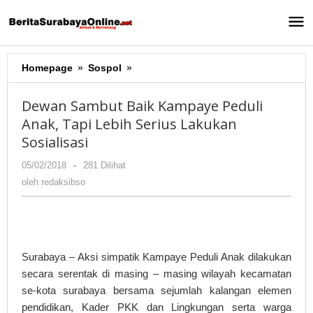
Lewati
ke
konten
Homepage
»
Sospol
»
Dewan
Sambut
Baik
Dewan Sambut Baik Kampaye Peduli
Kampaye
Anak, Tapi Lebih Serius Lakukan
Peduli
Sosialisasi
Anak,
Tapi
05/02/2018
oleh
-
281 Dilihat
Lebih
redaksibso
oleh
redaksibso
Serius
Lakukan
Sosialisasi
Surabaya – Aksi simpatik Kampaye Peduli Anak dilakukan
secara serentak di masing – masing wilayah kecamatan
se-kota surabaya bersama sejumlah kalangan elemen
pendidikan, Kader PKK dan Lingkungan serta warga