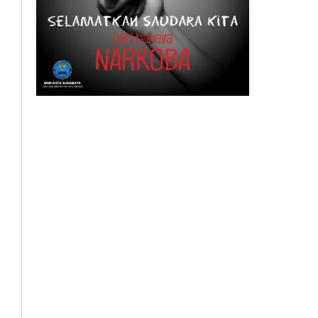
BeritaSurabayaOnline.net