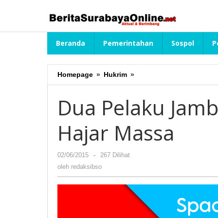
Lewati
ke
konten
Beranda
Pemerintahan
Sospol
P
Homepage
»
Hukrim
»
Dua
Pelaku
Jambret
Dua Pelaku Jamb
Babak
Belur
Hajar Massa
Di
Hajar
Massa
02/06/2015
oleh
-
267 Dilihat
redaksibso
oleh
redaksibso