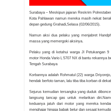
Surabaya – Meskipun jajaran Reskrim Polrestabe
Kota Pahlawan namun mereka masih nekat beraks
depan gedung Grahadi,Selasa (02/06/2015).
Namun aksi dua pelaku yang menjabret Handphon
massa yang memergoki aksinya.
Pelaku yang di ketahui warga Jl Petukangan 9
motor Honda Vario L 5707 NX di bantu rekannya b
Tengah Surabaya
Korbannya adalah Rohmatul (22) warga Driyorejo, 
hendak berfoto taman, lalu tiba tiba korban di deka
Sejurus kemudian tersangka yang duduk dibonce
langsung tancap gas untuk melarikan diri.Nam
keduanya jatuh dari motor yang mereka kenda
menghajar hingga babak belur dan sesaat kemudia