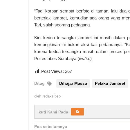
“Tadi korban sempat berfoto di taman, lalu dua
berteriak jambret, kemudian ada orang yang meng
Tari, salah seorang pedagang.
Kini kedua tersangka jambret ini masih dalam p
kemungkinan ini bukan aksi kali pertamanya. “K
karena kedua tersangka masih dalam proses pen
Polrestabes Surabaya.(irw/ko)
Post Views:
267
Ditag
Dihajar Massa
Pelaku Jambret
oleh
redaksibso
Ikuti Kami Pada
Navigasi
Pos sebelumnya