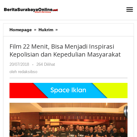
Lewati
ke
konten
Homepage
»
Hukrim
»
Film
22
Menit,
Film 22 Menit, Bisa Menjadi Inspirasi
Bisa
Kepolisian dan Kepedulian Masyarakat
Menjadi
Inspirasi
20/07/2018
oleh
-
264 Dilihat
Kepolisian
redaksibso
oleh
redaksibso
dan
Kepedulian
Masyarakat