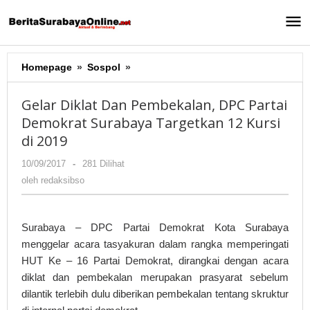
Lewati
ke
konten
Homepage
»
Sospol
»
Gelar
Diklat
Dan
Gelar Diklat Dan Pembekalan, DPC Partai
Pembekalan,
Demokrat Surabaya Targetkan 12 Kursi
DPC
di 2019
Partai
Demokrat
10/09/2017
oleh
-
281 Dilihat
Surabaya
redaksibso
oleh
redaksibso
Targetkan
12
Kursi
Surabaya – DPC Partai Demokrat Kota Surabaya
di
2019
menggelar acara tasyakuran dalam rangka memperingati
HUT Ke – 16 Partai Demokrat, dirangkai dengan acara
diklat dan pembekalan merupakan prasyarat sebelum
dilantik terlebih dulu diberikan pembekalan tentang skruktur