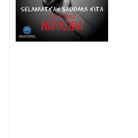
BeritaSurabayaOnline.net