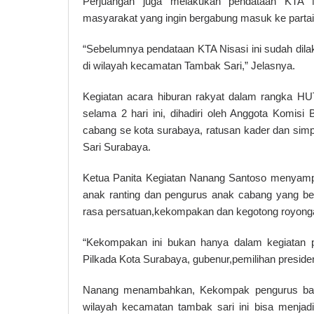
Perjuangan juga melakukan pendataan KTA 
masyarakat yang ingin bergabung masuk ke partai 
“Sebelumnya pendataan KTA Nisasi ini sudah dila
di wilayah kecamatan Tambak Sari,” Jelasnya.
Kegiatan acara hiburan rakyat dalam rangka H
selama 2 hari ini, dihadiri oleh Anggota Komi
cabang se kota surabaya, ratusan kader dan si
Sari Surabaya.
Ketua Panita Kegiatan Nanang Santoso menyampa
anak ranting dan pengurus anak cabang yang ber
rasa persatuan,kekompakan dan kegotong royonga
“Kekompakan ini bukan hanya dalam kegiatan pes
Pilkada Kota Surabaya, gubenur,pemilihan presid
Nanang menambahkan, Kekompak pengurus baik 
wilayah kecamatan tambak sari ini bisa menjadi