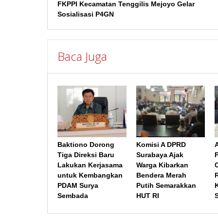
FKPPI Kecamatan Tenggilis Mejoyo Gelar
pos
Sosialisasi P4GN
Baca Juga
Baktiono Dorong
Komisi A DPRD
Tiga Direksi Baru
Surabaya Ajak
Lakukan Kerjasama
Warga Kibarkan
untuk Kembangkan
Bendera Merah
PDAM Surya
Putih Semarakkan
Sembada
HUT RI