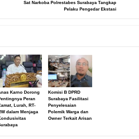
Sat Narkoba Polrestabes Surabaya Tangkap
Pelaku Pengedar Ekstasi
Anas Karno Dorong
Komisi B DPRD
Pentingnya Peran
Surabaya Fasilitasi
Camat, Lurah, RT-
Penyelesaian
RW dalam Menjaga
Polemik Warga dan
Kondusivitas
Owner Terkait Arisan
Surabaya