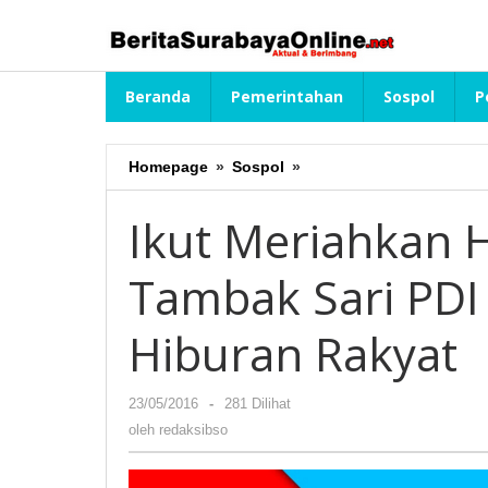
Lewati
ke
konten
Beranda
Pemerintahan
Sospol
P
Homepage
»
Sospol
»
Ikut
Meriahkan
HUT
Ikut Meriahkan 
Surabaya,
PAC
Tambak Sari PDI
Tambak
Sari
PDI
Hiburan Rakyat
Perjuangan
Gelar
Hiburan
23/05/2016
oleh
-
281 Dilihat
Rakyat
redaksibso
oleh
redaksibso