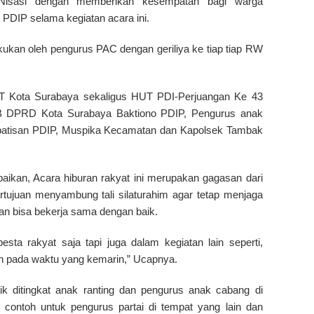
Nisasi dengan memberikan kesempatan bagi warga
PDIP selama kegiatan acara ini.
kukan oleh pengurus PAC dengan geriliya ke tiap tiap RW
UT Kota Surabaya sekaligus HUT PDI-Perjuangan Ke 43
si B DPRD Kota Surabaya Baktiono PDIP, Pengurus anak
mpatisan PDIP, Muspika Kecamatan dan Kapolsek Tambak
ikan, Acara hiburan rakyat ini merupakan gagasan dari
tujuan menyambung tali silaturahim agar tetap menjaga
n bisa bekerja sama dengan baik.
ta rakyat saja tapi juga dalam kegiatan lain seperti,
en pada waktu yang kemarin,” Ucapnya.
ditingkat anak ranting dan pengurus anak cabang di
 contoh untuk pengurus partai di tempat yang lain dan