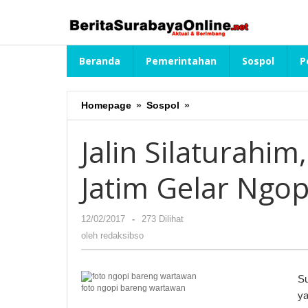
Lewati
ke
konten
Beranda
Pemerintahan
Sospol
P
Homepage
»
Sospol
»
Jalin
Silaturahim,
Komunitas
Jalin Silaturahim
Jurnalis
Jatim
Jatim Gelar Ngo
Gelar
Ngopi
Bareng
12/02/2017
oleh
-
273 Dilihat
Wartawan
redaksibso
oleh
redaksibso
Su
foto ngopi bareng wartawan
y