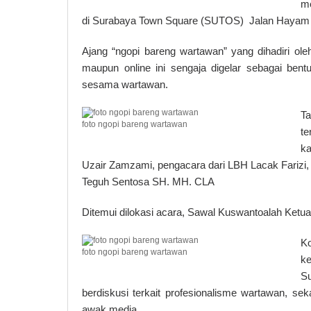
me
di Surabaya Town Square (SUTOS) Jalan Hayam W
Ajang “ngopi bareng wartawan” yang dihadiri ole
maupun online ini sengaja digelar sebagai bent
sesama wartawan.
T
foto ngopi bareng wartawan
te
k
Uzair Zamzami, pengacara dari LBH Lacak Farizi, 
Teguh Sentosa SH. MH. CLA
Ditemui dilokasi acara, Sawal Kuswantoalah Ketua
K
foto ngopi bareng wartawan
ke
S
berdiskusi terkait profesionalisme wartawan, se
awak media