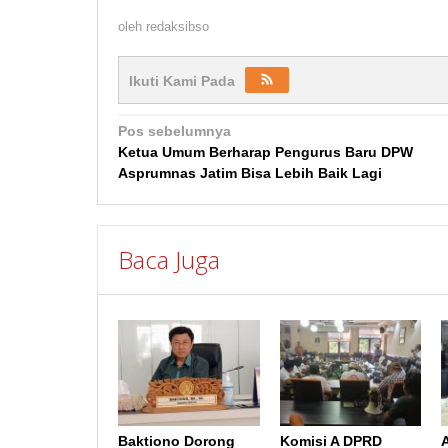
oleh
redaksibso
Ikuti Kami Pada
Navigasi
Pos sebelumnya
Ketua Umum Berharap Pengurus Baru DPW
pos
Asprumnas Jatim Bisa Lebih Baik Lagi
Baca Juga
Baktiono Dorong
Komisi A DPRD