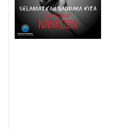
BeritaSurabayaOnline.net