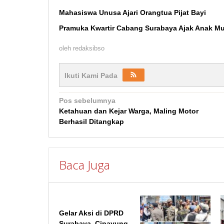
Mahasiswa Unusa Ajari Orangtua Pijat Bayi
Pramuka Kwartir Cabang Surabaya Ajak Anak M
oleh
redaksibso
Ikuti Kami Pada
Navigasi
Pos sebelumnya
Ketahuan dan Kejar Warga, Maling Motor
pos
Berhasil Ditangkap
Baca Juga
Gelar Aksi di DPRD
Surabaya, Cipayung