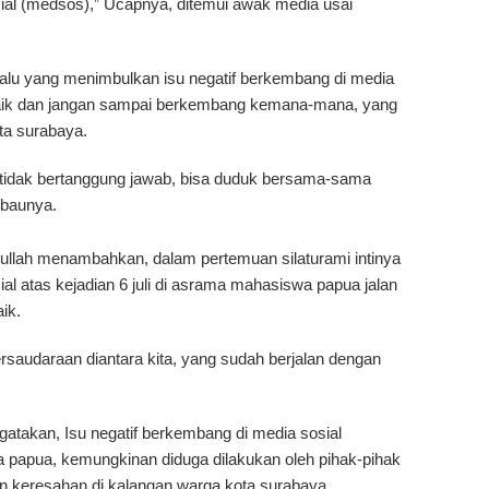
ial (medsos),” Ucapnya, ditemui awak media usai
li lalu yang menimbulkan isu negatif berkembang di media
 baik dan jangan sampai berkembang kemana-mana, yang
ta surabaya.
g tidak bertanggung jawab, bisa duduk bersama-sama
mbaunya.
llah menambahkan, dalam pertemuan silaturami intinya
al atas kejadian 6 juli di asrama mahasiswa papua jalan
ik.
audaraan diantara kita, yang sudah berjalan dengan
ngatakan, Isu negatif berkembang di media sosial
a papua, kemungkinan diduga dilakukan oleh pihak-pihak
n keresahan di kalangan warga kota surabaya.