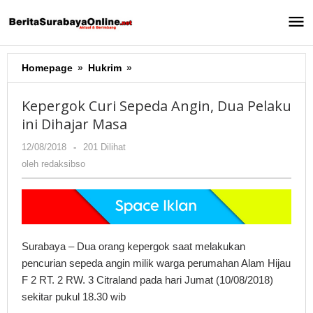
Lewati
ke
konten
Homepage
»
Hukrim
»
Kepergok
Curi
Sepeda
Kepergok Curi Sepeda Angin, Dua Pelaku
Angin,
ini Dihajar Masa
Dua
Pelaku
12/08/2018
oleh
-
201 Dilihat
ini
redaksibso
oleh
redaksibso
Dihajar
Masa
Surabaya – Dua orang kepergok saat melakukan
pencurian sepeda angin milik warga perumahan Alam Hijau
F 2 RT. 2 RW. 3 Citraland pada hari Jumat (10/08/2018)
sekitar pukul 18.30 wib