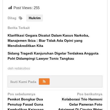
Post Views:
255
Ditag
Hukrim
Berita Terkait
Klarifikasi Gegara Dicatut Dalam Kasus Narkoba,
Manajemen Ibiza : Biar Tidak Ada Opini yang
Mendiskreditkan Kita
Sidang Tragedi Kanjuruhan Digelar Terdakwa Anggota
Polri Didampingi Lawyer Tonic Tangkau
oleh
redaksibso
Ikuti Kami Pada
Navigasi
Pos sebelumnya
Pos berikutnya
Pemkot Bongkar Dua
Kolaborasi Trio Harmoni
pos
Penutup Fasad Guna
Gelar Pameran Foto
Kembalikan Kejayaan
Artaimnet Di Ciputra Water