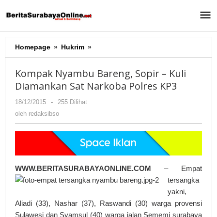
Lewati
ke
konten
Homepage
»
Hukrim
»
Kompak
Nyambu
Bareng,
Kompak Nyambu Bareng, Sopir – Kuli
Sopir
Diamankan Sat Narkoba Polres KP3
-
Kuli
18/12/2015
oleh
-
255 Dilihat
Diamankan
redaksibso
oleh
redaksibso
Sat
Narkoba
Polres
KP3
WWW.BERITASURABAYAONLINE.CO
M
– Empat
tersangka
yakni,
Aliadi (33), Nashar (37), Raswandi (30) warga provensi
Sulawesi dan Syamsul (40) warga jalan Sememi surabaya