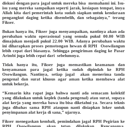
diskusi dengan para jagal untuk mereka bisa memahami ini. Isu-
isu yang mereka sampaikan seperti jarak, kesiapan tempat, insya
Allah kita dari pemerintah kota sudah siapkan untuk kendaraan
pengangkut daging ketika disembelih, dan sebagainya,” terang
Fikser.
Bukan hanya itu, Fikser juga menyampaikan, nantinya akan ada
perubahan waktu operasional yang semula pukul 00.00 WIB
dimajukan menjadi pukul 22.00 WIB. Adanya perubahan waktu
ini diharapkan proses pemotongan hewan di RPH Osowilangun
lebih cepat dari biasanya. Sehingga pengiriman daging ke Pasar
Arimbi juga lebih cepat dari sebelumnya.
Tidak hanya itu, Fikser juga memastikan keamanan dan
kenyamanan para jagal ketika sudah dipindah ke RPH
Osowilangun. Nantinya, setiap jagal akan menerima tanda
pengenal dan surat khusus agar aman ketika membawa alat
untuk bekerja.
“Kemarin kita rapat juga bahwa nanti ada semacam kolektif
yang dilakukan untuk keplek (tanda pengenal) atau surat, supaya
alat kerja yang mereka bawa itu bisa diketahui ya. Secara teknis
juga dibahas sama RPH ataupun nanti disiapkan loker untuk
penyimpanan alat kerja di sana,” ujarnya.
Fikser menegaskan kembali, pemindahan jagal RPH Pegirian ke
RPH Osowilangun akan tetap dilakukan. Rencananya,