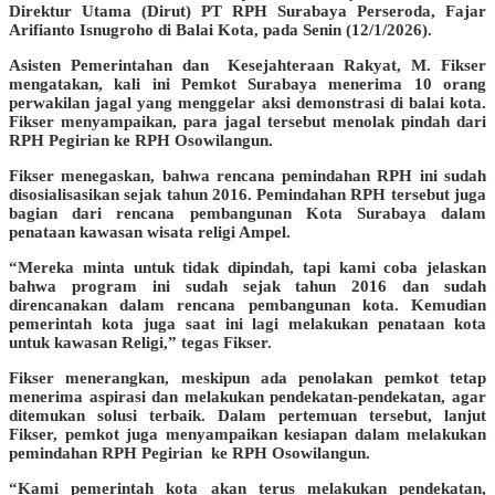
Direktur Utama (Dirut) PT RPH Surabaya Perseroda, Fajar
Arifianto Isnugroho di Balai Kota, pada Senin (12/1/2026).
Asisten Pemerintahan dan Kesejahteraan Rakyat, M. Fikser
mengatakan, kali ini Pemkot Surabaya menerima 10 orang
perwakilan jagal yang menggelar aksi demonstrasi di balai kota.
Fikser menyampaikan, para jagal tersebut menolak pindah dari
RPH Pegirian ke RPH Osowilangun.
Fikser menegaskan, bahwa rencana pemindahan RPH ini sudah
disosialisasikan sejak tahun 2016. Pemindahan RPH tersebut juga
bagian dari rencana pembangunan Kota Surabaya dalam
penataan kawasan wisata religi Ampel.
“Mereka minta untuk tidak dipindah, tapi kami coba jelaskan
bahwa program ini sudah sejak tahun 2016 dan sudah
direncanakan dalam rencana pembangunan kota. Kemudian
pemerintah kota juga saat ini lagi melakukan penataan kota
untuk kawasan Religi,” tegas Fikser.
Fikser menerangkan, meskipun ada penolakan pemkot tetap
menerima aspirasi dan melakukan pendekatan-pendekatan, agar
ditemukan solusi terbaik. Dalam pertemuan tersebut, lanjut
Fikser, pemkot juga menyampaikan kesiapan dalam melakukan
pemindahan RPH Pegirian ke RPH Osowilangun.
“Kami pemerintah kota akan terus melakukan pendekatan,