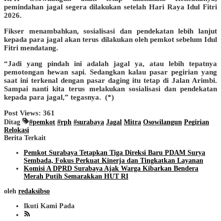
pemindahan jagal segera dilakukan setelah Hari Raya Idul Fitri
2026.
Fikser menambahkan, sosialisasi dan pendekatan lebih lanjut
kepada para jagal akan terus dilakukan oleh pemkot sebelum Idul
Fitri mendatang.
“Jadi yang pindah ini adalah jagal ya, atau lebih tepatnya
pemotongan hewan sapi. Sedangkan kalau pasar pegirian yang
saat ini terkenal dengan pasar daging itu tetap di Jalan Arimbi.
Sampai nanti kita terus melakukan sosialisasi dan pendekatan
kepada para jagal,” tegasnya. (*)
Post Views:
361
Ditag
#pemkot
#rph
#surabaya
Jagal
Mitra
Osowilangun
Pegirian
Relokasi
Berita Terkait
Pemkot Surabaya Tetapkan Tiga Direksi Baru PDAM Surya
Sembada, Fokus Perkuat Kinerja dan Tingkatkan Layanan
Komisi A DPRD Surabaya Ajak Warga Kibarkan Bendera
Merah Putih Semarakkan HUT RI
oleh
redaksibso
Ikuti Kami Pada