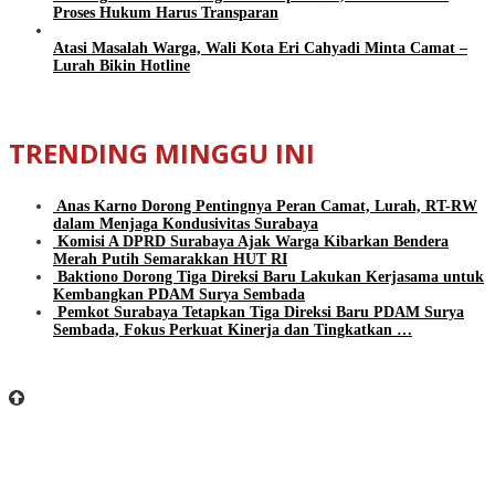
Proses Hukum Harus Transparan
Atasi Masalah Warga, Wali Kota Eri Cahyadi Minta Camat –
Lurah Bikin Hotline
TRENDING MINGGU INI
Anas Karno Dorong Pentingnya Peran Camat, Lurah, RT-RW
dalam Menjaga Kondusivitas Surabaya
Komisi A DPRD Surabaya Ajak Warga Kibarkan Bendera
Merah Putih Semarakkan HUT RI
Baktiono Dorong Tiga Direksi Baru Lakukan Kerjasama untuk
Kembangkan PDAM Surya Sembada
Pemkot Surabaya Tetapkan Tiga Direksi Baru PDAM Surya
Sembada, Fokus Perkuat Kinerja dan Tingkatkan …
BeritaSurabayaOnline.net