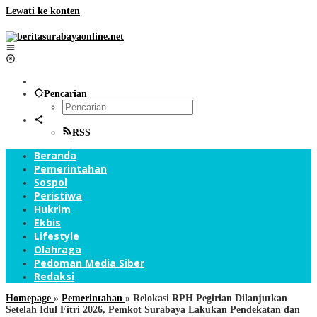
Lewati ke konten
Pencarian
RSS
Beranda
Pemerintahan
Sospol
Peristiwa
Hukrim
Ekbis
Lifestyle
Olahraga
Pedoman Media Siber
Redaksi
Homepage
»
Pemerintahan
»
Relokasi RPH Pegirian Dilanjutkan
Setelah Idul Fitri 2026, Pemkot Surabaya Lakukan Pendekatan dan