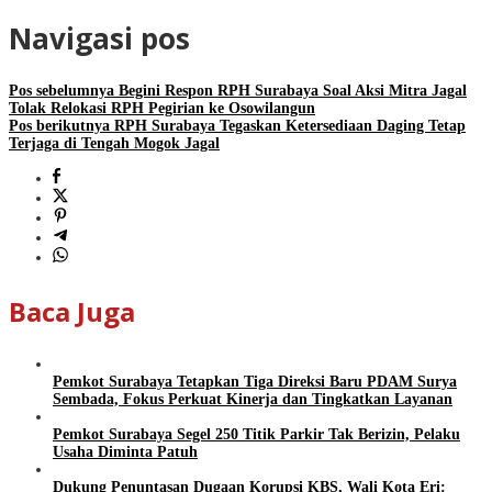
Navigasi pos
Pos sebelumnya
Begini Respon RPH Surabaya Soal Aksi Mitra Jagal
Tolak Relokasi RPH Pegirian ke Osowilangun
Pos berikutnya
RPH Surabaya Tegaskan Ketersediaan Daging Tetap
Terjaga di Tengah Mogok Jagal
Baca Juga
Pemkot Surabaya Tetapkan Tiga Direksi Baru PDAM Surya
Sembada, Fokus Perkuat Kinerja dan Tingkatkan Layanan
Pemkot Surabaya Segel 250 Titik Parkir Tak Berizin, Pelaku
Usaha Diminta Patuh
Dukung Penuntasan Dugaan Korupsi KBS, Wali Kota Eri: