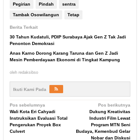
Pegirian
Pindah
sentra
Tambak Osowilangun
Tetap
Berita Terkait
30 Tahun Kudatuli, PDIP Surabaya Ajak Gen Z Tak Jadi
Penonton Demokrasi
Anas Karno Dorong Karang Taruna dan Gen Z Jadi
Mesin Pemberdayaan Ekonomi di Tingkat Kampung
oleh
redaksibso
Ikuti Kami Pada
Navigasi
Pos sebelumnya
Pos berikutnya
Wali Kota Eri Cahyadi
Dukung Kreativitas
pos
Instruksikan Evaluasi Total
Industri Film Lewat
Pengerukan Proyek Box
Program MTN Seni
Culvert
Budaya, Kemenbud Gelar
Nobar dan Diskusi