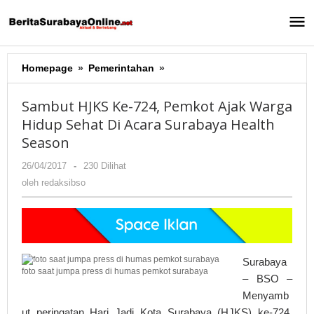
Lewati
ke
konten
Homepage
»
Pemerintahan
»
Sambut
HJKS
Ke-
Sambut HJKS Ke-724, Pemkot Ajak Warga
724,
Hidup Sehat Di Acara Surabaya Health
Pemkot
Season
Ajak
Warga
26/04/2017
oleh
-
230 Dilihat
Hidup
redaksibso
oleh
redaksibso
Sehat
Di
Acara
Surabaya
Health
Season
Surabaya
foto saat jumpa press di humas pemkot surabaya
– BSO –
Menyamb
ut peringatan Hari Jadi Kota Surabaya (HJKS) ke-724,