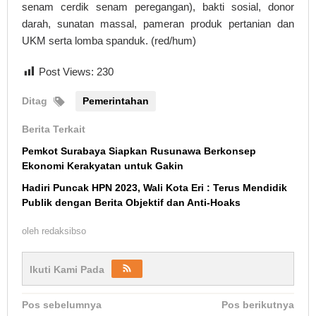
senam cerdik senam peregangan), bakti sosial, donor
darah, sunatan massal, pameran produk pertanian dan
UKM serta lomba spanduk. (red/hum)
Post Views:
230
Ditag
Pemerintahan
Berita Terkait
Pemkot Surabaya Siapkan Rusunawa Berkonsep
Ekonomi Kerakyatan untuk Gakin
Hadiri Puncak HPN 2023, Wali Kota Eri : Terus Mendidik
Publik dengan Berita Objektif dan Anti-Hoaks
oleh
redaksibso
Ikuti Kami Pada
Navigasi
Pos sebelumnya
Pos berikutnya