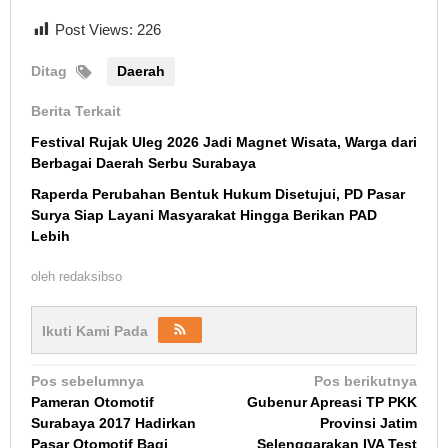
Post Views:
226
Ditag
Daerah
Berita Terkait
Festival Rujak Uleg 2026 Jadi Magnet Wisata, Warga dari
Berbagai Daerah Serbu Surabaya
Raperda Perubahan Bentuk Hukum Disetujui, PD Pasar
Surya Siap Layani Masyarakat Hingga Berikan PAD
Lebih
oleh
redaksibso
Ikuti Kami Pada
Navigasi
Pos sebelumnya
Pos berikutnya
Pameran Otomotif
Gubenur Apreasi TP PKK
pos
Surabaya 2017 Hadirkan
Provinsi Jatim
Pasar Otomotif Bagi
Selenggarakan IVA Test