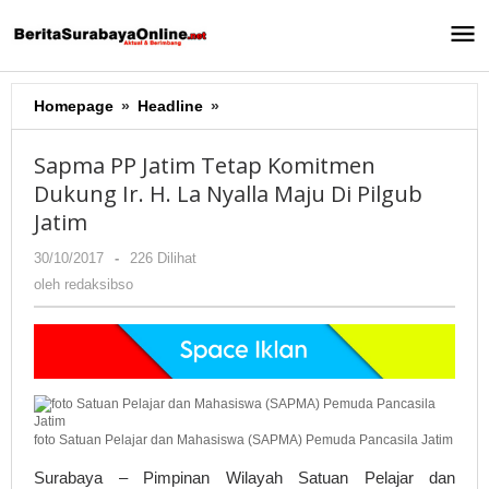
Lewati
ke
konten
Homepage
»
Headline
»
Sapma
PP
Jatim
Sapma PP Jatim Tetap Komitmen
Tetap
Dukung Ir. H. La Nyalla Maju Di Pilgub
Komitmen
Jatim
Dukung
Ir.
30/10/2017
oleh
-
226 Dilihat
H.
redaksibso
oleh
redaksibso
La
Nyalla
Maju
Di
Pilgub
Jatim
foto Satuan Pelajar dan Mahasiswa (SAPMA) Pemuda Pancasila Jatim
Surabaya – Pimpinan Wilayah Satuan Pelajar dan