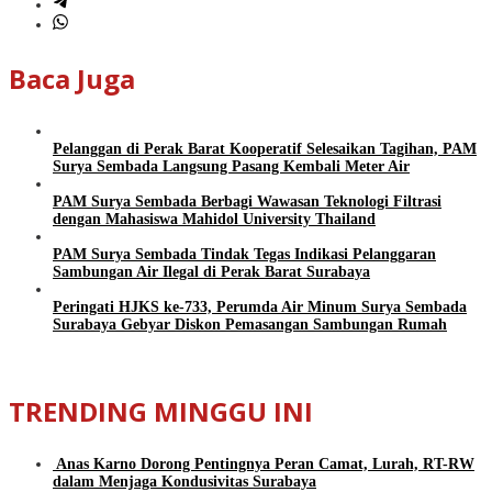
Baca Juga
Pelanggan di Perak Barat Kooperatif Selesaikan Tagihan, PAM
Surya Sembada Langsung Pasang Kembali Meter Air
PAM Surya Sembada Berbagi Wawasan Teknologi Filtrasi
dengan Mahasiswa Mahidol University Thailand
PAM Surya Sembada Tindak Tegas Indikasi Pelanggaran
Sambungan Air Ilegal di Perak Barat Surabaya
Peringati HJKS ke-733, Perumda Air Minum Surya Sembada
Surabaya Gebyar Diskon Pemasangan Sambungan Rumah
TRENDING MINGGU INI
Anas Karno Dorong Pentingnya Peran Camat, Lurah, RT-RW
dalam Menjaga Kondusivitas Surabaya