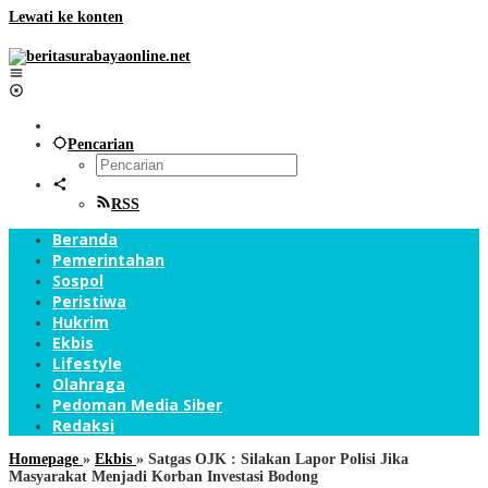
Lewati ke konten
Pencarian
RSS
Beranda
Pemerintahan
Sospol
Peristiwa
Hukrim
Ekbis
Lifestyle
Olahraga
Pedoman Media Siber
Redaksi
Homepage
»
Ekbis
»
Satgas OJK : Silakan Lapor Polisi Jika
Masyarakat Menjadi Korban Investasi Bodong