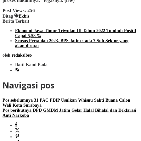
proses hukumnya,” tegasnya. (irw)
Post Views:
256
Ditag
Ekbis
Berita Terkait
Ekonomi Jawa Timur Triwulan III Tahun 2022 Tumbuh Positif
Capai 5,58 %
Sensus Pertanian 2023, BPS Jatim : ada 7 Sub Sektor yang
akan dicatat
oleh
redaksibso
Ikuti Kami Pada
Navigasi pos
Pos sebelumnya
31 PAC PDIP Usulkan Whisnu Sakti Buana Calon
Wali Kota Surabaya
Pos berikutnya
DPD GMDM Jatim Gelar Halal Bihalal dan Deklarasi
Anti Narkoba