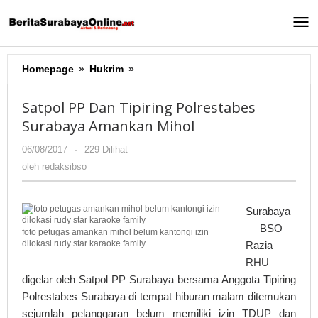
Lewati
ke
konten
Homepage
»
Hukrim
»
Satpol
PP
Dan
Satpol PP Dan Tipiring Polrestabes
Tipiring
Surabaya Amankan Mihol
Polrestabes
Surabaya
06/08/2017
oleh
-
229 Dilihat
Amankan
redaksibso
oleh
redaksibso
Mihol
Surabaya
– BSO –
foto petugas amankan mihol belum kantongi izin
dilokasi rudy star karaoke family
Razia
RHU
digelar oleh Satpol PP Surabaya bersama Anggota Tipiring
Polrestabes Surabaya di tempat hiburan malam ditemukan
sejumlah pelanggaran belum memiliki izin TDUP dan