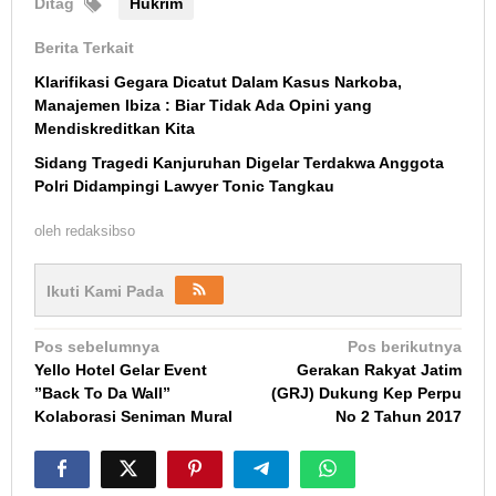
Ditag
Hukrim
Berita Terkait
Klarifikasi Gegara Dicatut Dalam Kasus Narkoba,
Manajemen Ibiza : Biar Tidak Ada Opini yang
Mendiskreditkan Kita
Sidang Tragedi Kanjuruhan Digelar Terdakwa Anggota
Polri Didampingi Lawyer Tonic Tangkau
oleh
redaksibso
Ikuti Kami Pada
Navigasi
Pos sebelumnya
Pos berikutnya
Yello Hotel Gelar Event
Gerakan Rakyat Jatim
pos
”Back To Da Wall”
(GRJ) Dukung Kep Perpu
Kolaborasi Seniman Mural
No 2 Tahun 2017