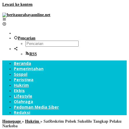
Lewati ke konten
Pencarian
RSS
Beranda
Pemerintahan
Sospol
Peristiwa
Hukrim
Ekbis
Lifestyle
Olahraga
Pedoman Media Siber
Redaksi
Homepage
»
Hukrim
»
SatReskrim Polsek Sukolilo Tangkap Pelaku
Narkoba