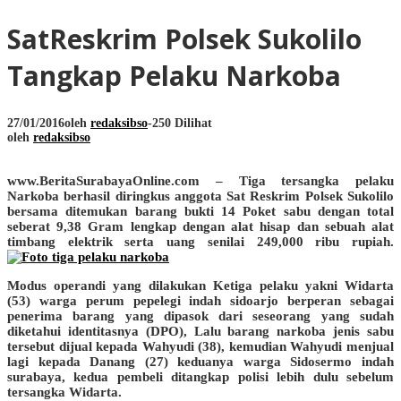
SatReskrim Polsek Sukolilo
Tangkap Pelaku Narkoba
27/01/2016
oleh
redaksibso
-
250 Dilihat
oleh
redaksibso
www.BeritaSurabayaOnline.com
– Tiga tersangka pelaku
Narkoba berhasil diringkus anggota Sat Reskrim Polsek Sukolilo
bersama ditemukan barang bukti 14 Poket sabu dengan total
seberat 9,38 Gram lengkap dengan alat hisap dan sebuah alat
timbang elektrik serta uang senilai 249,000 ribu rupiah.
Modus operandi yang dilakukan Ketiga pelaku yakni Widarta
(53) warga perum pepelegi indah sidoarjo berperan sebagai
penerima barang yang dipasok dari seseorang yang sudah
diketahui identitasnya (DPO), Lalu barang narkoba jenis sabu
tersebut dijual kepada Wahyudi (38), kemudian Wahyudi menjual
lagi kepada Danang (27) keduanya warga Sidosermo indah
surabaya, kedua pembeli ditangkap polisi lebih dulu sebelum
tersangka Widarta.