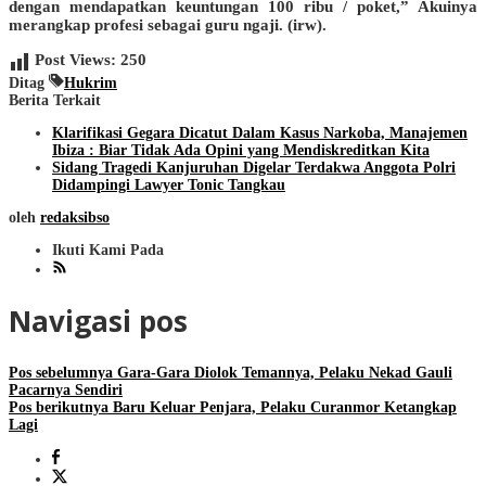
dengan mendapatkan keuntungan 100 ribu / poket,” Akuinya
merangkap profesi sebagai guru ngaji. (irw).
Post Views:
250
Ditag
Hukrim
Berita Terkait
Klarifikasi Gegara Dicatut Dalam Kasus Narkoba, Manajemen
Ibiza : Biar Tidak Ada Opini yang Mendiskreditkan Kita
Sidang Tragedi Kanjuruhan Digelar Terdakwa Anggota Polri
Didampingi Lawyer Tonic Tangkau
oleh
redaksibso
Ikuti Kami Pada
Navigasi pos
Pos sebelumnya
Gara-Gara Diolok Temannya, Pelaku Nekad Gauli
Pacarnya Sendiri
Pos berikutnya
Baru Keluar Penjara, Pelaku Curanmor Ketangkap
Lagi