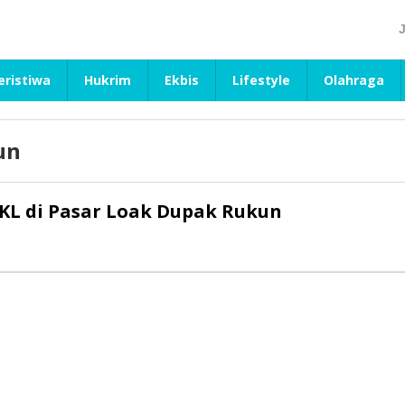
eristiwa
Hukrim
Ekbis
Lifestyle
Olahraga
un
PKL di Pasar Loak Dupak Rukun