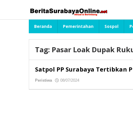
Lewati
ke
konten
Beranda
Pemerintahan
Sospol
P
Tag:
Pasar Loak Dupak Ruk
Satpol PP Surabaya Tertibkan 
Peristiwa
08/07/2024
oleh
redaksibso