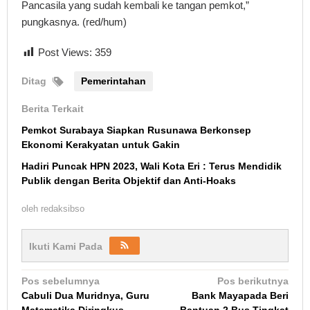
Pancasila yang sudah kembali ke tangan pemkot,”
pungkasnya. (red/hum)
Post Views:
359
Ditag
Pemerintahan
Berita Terkait
Pemkot Surabaya Siapkan Rusunawa Berkonsep
Ekonomi Kerakyatan untuk Gakin
Hadiri Puncak HPN 2023, Wali Kota Eri : Terus Mendidik
Publik dengan Berita Objektif dan Anti-Hoaks
oleh
redaksibso
Ikuti Kami Pada
Navigasi
Pos sebelumnya
Pos berikutnya
Cabuli Dua Muridnya, Guru
Bank Mayapada Beri
pos