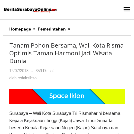
Lewati
ke
konten
Homepage
»
Pemerintahan
»
Tanam
Pohon
Bersama,
Tanam Pohon Bersama, Wali Kota Risma
Wali
Optimis Taman Harmoni Jadi Wisata
Kota
Dunia
Risma
Optimis
12/07/2018
oleh
-
359 Dilihat
Taman
redaksibso
oleh
redaksibso
Harmoni
Jadi
Wisata
Dunia
Surabaya – Wali Kota Surabaya Tri Rismaharini bersama
Kepala Kejaksaan Tinggi (Kajati) Jawa Timur Sunarta
beserta Kepala Kejaksaan Negeri (Kajari) Surabaya dan