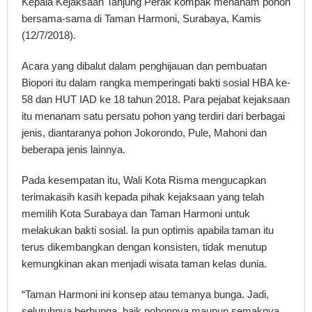
Kepala Kejaksaan Tanjung Perak kompak menanam pohon
bersama-sama di Taman Harmoni, Surabaya, Kamis
(12/7/2018).
Acara yang dibalut dalam penghijauan dan pembuatan
Biopori itu dalam rangka memperingati bakti sosial HBA ke-
58 dan HUT IAD ke 18 tahun 2018. Para pejabat kejaksaan
itu menanam satu persatu pohon yang terdiri dari berbagai
jenis, diantaranya pohon Jokorondo, Pule, Mahoni dan
beberapa jenis lainnya.
Pada kesempatan itu, Wali Kota Risma mengucapkan
terimakasih kasih kepada pihak kejaksaan yang telah
memilih Kota Surabaya dan Taman Harmoni untuk
melakukan bakti sosial. Ia pun optimis apabila taman itu
terus dikembangkan dengan konsisten, tidak menutup
kemungkinan akan menjadi wisata taman kelas dunia.
“Taman Harmoni ini konsep atau temanya bunga. Jadi,
seluruhnya berbunga, baik pohonnya maupun semaknya