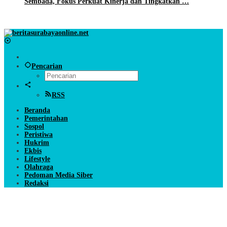
Sembada, Fokus Perkuat Kinerja dan Tingkatkan …
BeritaSurabayaOnline.net
Pencarian
RSS
Beranda
Pemerintahan
Sospol
Peristiwa
Hukrim
Ekbis
Lifestyle
Olahraga
Pedoman Media Siber
Redaksi