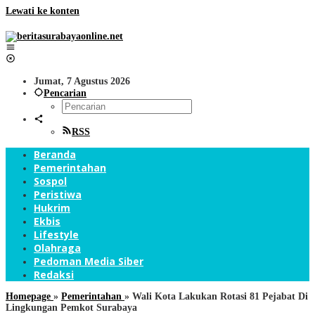
Lewati ke konten
Jumat, 7 Agustus 2026
Pencarian
RSS
Beranda
Pemerintahan
Sospol
Peristiwa
Hukrim
Ekbis
Lifestyle
Olahraga
Pedoman Media Siber
Redaksi
Homepage
»
Pemerintahan
»
Wali Kota Lakukan Rotasi 81 Pejabat Di
Lingkungan Pemkot Surabaya