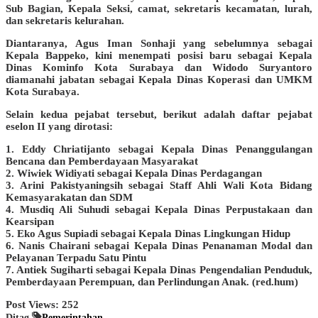
Sub Bagian, Kepala Seksi, camat, sekretaris kecamatan, lurah,
dan sekretaris kelurahan.
Diantaranya, Agus Iman Sonhaji yang sebelumnya sebagai
Kepala Bappeko, kini menempati posisi baru sebagai Kepala
Dinas Kominfo Kota Surabaya dan Widodo Suryantoro
diamanahi jabatan sebagai Kepala Dinas Koperasi dan UMKM
Kota Surabaya.
Selain kedua pejabat tersebut, berikut adalah daftar pejabat
eselon II yang dirotasi:
1. Eddy Chriatijanto sebagai Kepala Dinas Penanggulangan
Bencana dan Pemberdayaan Masyarakat
2. Wiwiek Widiyati sebagai Kepala Dinas Perdagangan
3. Arini Pakistyaningsih sebagai Staff Ahli Wali Kota Bidang
Kemasyarakatan dan SDM
4. Musdiq Ali Suhudi sebagai Kepala Dinas Perpustakaan dan
Kearsipan
5. Eko Agus Supiadi sebagai Kepala Dinas Lingkungan Hidup
6. Nanis Chairani sebagai Kepala Dinas Penanaman Modal dan
Pelayanan Terpadu Satu Pintu
7. Antiek Sugiharti sebagai Kepala Dinas Pengendalian Penduduk,
Pemberdayaan Perempuan, dan Perlindungan Anak. (red.hum)
Post Views:
252
Ditag
Pemerintahan