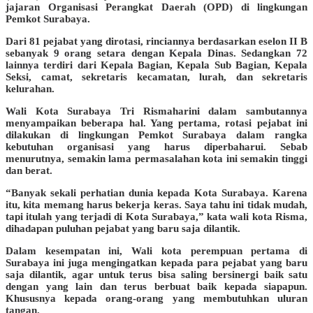
jajaran Organisasi Perangkat Daerah (OPD) di lingkungan
Pemkot Surabaya.
Dari 81 pejabat yang dirotasi, rinciannya berdasarkan eselon II B
sebanyak 9 orang setara dengan Kepala Dinas. Sedangkan 72
lainnya terdiri dari Kepala Bagian, Kepala Sub Bagian, Kepala
Seksi, camat, sekretaris kecamatan, lurah, dan sekretaris
kelurahan.
Wali Kota Surabaya Tri Rismaharini dalam sambutannya
menyampaikan beberapa hal. Yang pertama, rotasi pejabat ini
dilakukan di lingkungan Pemkot Surabaya dalam rangka
kebutuhan organisasi yang harus diperbaharui. Sebab
menurutnya, semakin lama permasalahan kota ini semakin tinggi
dan berat.
“Banyak sekali perhatian dunia kepada Kota Surabaya. Karena
itu, kita memang harus bekerja keras. Saya tahu ini tidak mudah,
tapi itulah yang terjadi di Kota Surabaya,” kata wali kota Risma,
dihadapan puluhan pejabat yang baru saja dilantik.
Dalam kesempatan ini, Wali kota perempuan pertama di
Surabaya ini juga mengingatkan kepada para pejabat yang baru
saja dilantik, agar untuk terus bisa saling bersinergi baik satu
dengan yang lain dan terus berbuat baik kepada siapapun.
Khususnya kepada orang-orang yang membutuhkan uluran
tangan.