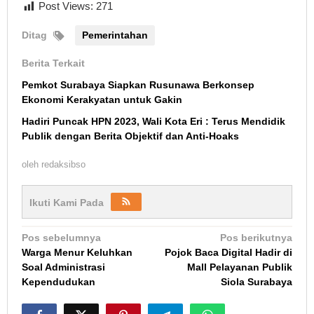
Post Views:
271
Ditag
Pemerintahan
Berita Terkait
Pemkot Surabaya Siapkan Rusunawa Berkonsep
Ekonomi Kerakyatan untuk Gakin
Hadiri Puncak HPN 2023, Wali Kota Eri : Terus Mendidik
Publik dengan Berita Objektif dan Anti-Hoaks
oleh
redaksibso
Ikuti Kami Pada
Navigasi
Pos sebelumnya
Pos berikutnya
Warga Menur Keluhkan
Pojok Baca Digital Hadir di
pos
Soal Administrasi
Mall Pelayanan Publik
Kependudukan
Siola Surabaya