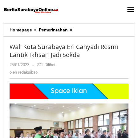
Lewati
ke
konten
Homepage
»
Pemerintahan
»
Wali
Kota
Surabaya
Wali Kota Surabaya Eri Cahyadi Resmi
Eri
Lantik Ikhsan Jadi Sekda
Cahyadi
Resmi
25/01/2023
oleh
-
271 Dilihat
Lantik
redaksibso
oleh
redaksibso
Ikhsan
Jadi
Sekda