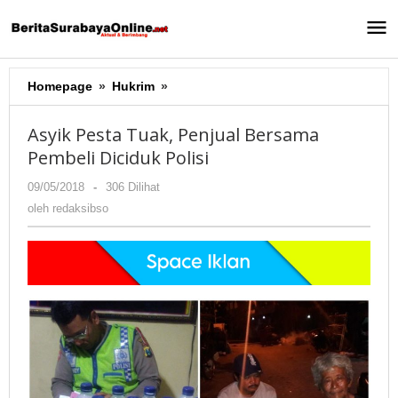
Lewati
ke
konten
Homepage
»
Hukrim
»
Asyik
Pesta
Tuak,
Asyik Pesta Tuak, Penjual Bersama
Penjual
Pembeli Diciduk Polisi
Bersama
Pembeli
09/05/2018
oleh
-
306 Dilihat
Diciduk
redaksibso
oleh
redaksibso
Polisi