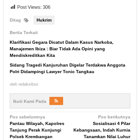
Post Views:
306
Ditag
Hukrim
Berita Terkait
Klarifikasi Gegara Dicatut Dalam Kasus Narkoba,
Manajemen Ibiza : Biar Tidak Ada Opini yang
Mendiskreditkan Kita
Sidang Tragedi Kanjuruhan Digelar Terdakwa Anggota
Polri Didampingi Lawyer Tonic Tangkau
oleh
redaksibso
Ikuti Kami Pada
Navigasi
Pos sebelumnya
Pos berikutnya
Pantau Wilayah, Kapolres
Sosialisasi 4 Pilar
pos
Tanjung Perak Kunjungi
Kebangsaan, Indah Kurnia
Polsek Krembangan
Tanamkan Nilai Luhur