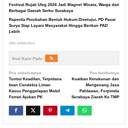
Festival Rujak Uleg 2026 Jadi Magnet Wisata, Warga dari
Berbagai Daerah Serbu Surabaya
Raperda Perubahan Bentuk Hukum Disetujui, PD Pasar
Surya Siap Layani Masyarakat Hingga Berikan PAD
Lebih
oleh
redaksibso
Ikuti Kami Pada
Navigasi
Pos sebelumnya
Pos berikutnya
Tuntut Keadilan, Terpidana
Kuatkan Kerukunan dan
pos
Iwan Cendekia Liman
Mengenang Jasa
Kasus Penggelapan Mobil
Pahlawan, Forpimda
Ferrari Ajukan PK
Surabaya Ziarah Ke TMP