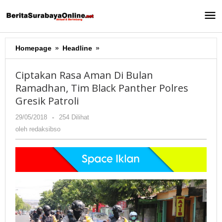
Lewati
ke
konten
Homepage
»
Headline
»
Ciptakan
Rasa
Aman
Ciptakan Rasa Aman Di Bulan
Di
Ramadhan, Tim Black Panther Polres
Bulan
Gresik Patroli
Ramadhan,
Tim
29/05/2018
oleh
-
254 Dilihat
Black
redaksibso
oleh
redaksibso
Panther
Polres
Gresik
Patroli