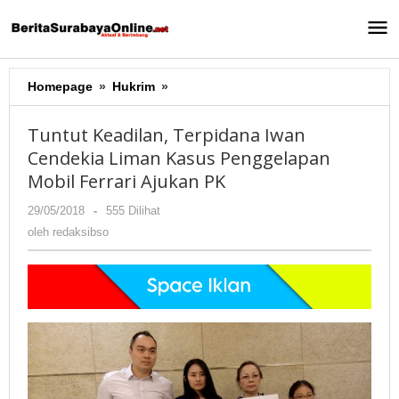
Lewati
ke
konten
Homepage
»
Hukrim
»
Tuntut
Keadilan,
Terpidana
Tuntut Keadilan, Terpidana Iwan
Iwan
Cendekia Liman Kasus Penggelapan
Cendekia
Mobil Ferrari Ajukan PK
Liman
Kasus
29/05/2018
oleh
-
555 Dilihat
Penggelapan
redaksibso
oleh
redaksibso
Mobil
Ferrari
Ajukan
PK