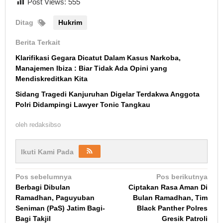
Post Views:
555
Ditag
Hukrim
Berita Terkait
Klarifikasi Gegara Dicatut Dalam Kasus Narkoba,
Manajemen Ibiza : Biar Tidak Ada Opini yang
Mendiskreditkan Kita
Sidang Tragedi Kanjuruhan Digelar Terdakwa Anggota
Polri Didampingi Lawyer Tonic Tangkau
oleh
redaksibso
Ikuti Kami Pada
Navigasi
Pos sebelumnya
Pos berikutnya
Berbagi Dibulan
Ciptakan Rasa Aman Di
pos
Ramadhan, Paguyuban
Bulan Ramadhan, Tim
Seniman (PaS) Jatim Bagi-
Black Panther Polres
Bagi Takjil
Gresik Patroli