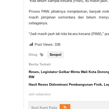
“Kita belum sampai kesana (PAW), itu masih jauh,”
Proses PAW, pihaknya menjelaskan, banyak mekan
masih pimpinan sementara dan belum menyu
sebagainya.
“Jadi masih jauh lah kita bicara kesana (PAW),” pu
Post Views:
338
Ditag
Sospol
Berita Terkait
Reses, Legislator Golkar Minta Wali Kota Doro
RW
Hasil Reses Didominasi Pembangunan Fisik, Le
oleh
redaksibso
Ikuti Kami Pada