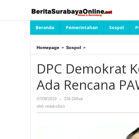
Lewati
ke
konten
Beranda
Pemerintahan
Sospol
P
Homepage
»
Sospol
»
DPC
Demokrat
Kota
DPC Demokrat K
Surabaya
Belum
Ada Rencana P
Ada
Rencana
PAW
07/09/2019
oleh
-
338 Dilihat
redaksibso
oleh
redaksibso