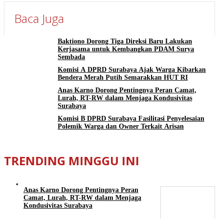
Baca Juga
Baktiono Dorong Tiga Direksi Baru Lakukan
Kerjasama untuk Kembangkan PDAM Surya
Sembada
Komisi A DPRD Surabaya Ajak Warga Kibarkan
Bendera Merah Putih Semarakkan HUT RI
Anas Karno Dorong Pentingnya Peran Camat,
Lurah, RT-RW dalam Menjaga Kondusivitas
Surabaya
Komisi B DPRD Surabaya Fasilitasi Penyelesaian
Polemik Warga dan Owner Terkait Arisan
TRENDING MINGGU INI
Anas Karno Dorong Pentingnya Peran
Camat, Lurah, RT-RW dalam Menjaga
Kondusivitas Surabaya