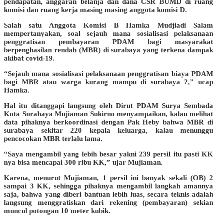
pendapatan, anggaran belanja dan dana CSR BUMD di ruang
komisi dan ruang kerja masing masing anggota komisi D.
Salah satu Anggota Komisi B Hamka Mudjiadi Salam
mempertanyakan, soal sejauh mana sosialisasi pelaksanaan
penggratisan pembayaran PDAM bagi masyarakat
berpenghasilan rendah (MBR) di surabaya yang terkena dampak
akibat covid-19.
“Sejauh mana sosialisasi pelaksanaan penggratisan biaya PDAM
bagi MBR atau warga kurang mampu di surabaya ?,” ucap
Hamka.
Hal itu ditanggapi langsung oleh Dirut PDAM Surya Sembada
Kota Surabaya Mujiaman Sukirno menyampaikan, kalau melihat
data pihaknya berkoordinasi dengan Pak Heby bahwa MBR di
surabaya sekitar 220 kepala keluarga, kalau menunggu
pencocokan MBR terlalu lama.
“Saya mengambil yang lebih besar yakni 239 persil itu pasti KK
nya bisa mencapai 300 ribu KK,” ujar Mujiaman.
Karena, menurut Mujiaman, 1 persil ini banyak sekali (OB) 2
sampai 3 KK, sehingga pihaknya mengambil langkah amannya
saja, bahwa yang diberi bantuan lebih luas, secara teknis adalah
langsung menggratiskan dari rekening (pembayaran) sekian
muncul potongan 10 meter kubik.