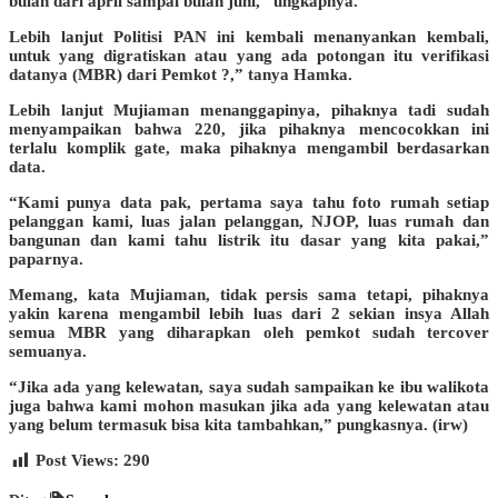
bulan dari april sampai bulan juni,” ungkapnya.
Lebih lanjut Politisi PAN ini kembali menanyankan kembali,
untuk yang digratiskan atau yang ada potongan itu verifikasi
datanya (MBR) dari Pemkot ?,” tanya Hamka.
Lebih lanjut Mujiaman menanggapinya, pihaknya tadi sudah
menyampaikan bahwa 220, jika pihaknya mencocokkan ini
terlalu komplik gate, maka pihaknya mengambil berdasarkan
data.
“Kami punya data pak, pertama saya tahu foto rumah setiap
pelanggan kami, luas jalan pelanggan, NJOP, luas rumah dan
bangunan dan kami tahu listrik itu dasar yang kita pakai,”
paparnya.
Memang, kata Mujiaman, tidak persis sama tetapi, pihaknya
yakin karena mengambil lebih luas dari 2 sekian insya Allah
semua MBR yang diharapkan oleh pemkot sudah tercover
semuanya.
“Jika ada yang kelewatan, saya sudah sampaikan ke ibu walikota
juga bahwa kami mohon masukan jika ada yang kelewatan atau
yang belum termasuk bisa kita tambahkan,” pungkasnya. (irw)
Post Views:
290