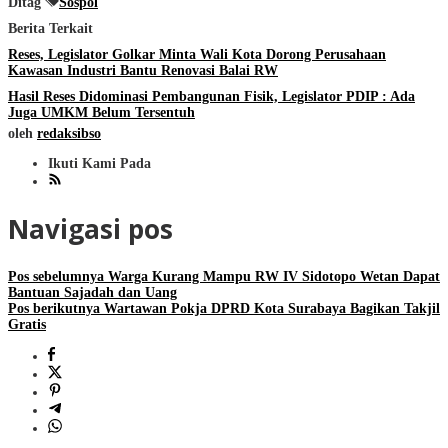
Ditag
Sospol
Berita Terkait
Reses, Legislator Golkar Minta Wali Kota Dorong Perusahaan
Kawasan Industri Bantu Renovasi Balai RW
Hasil Reses Didominasi Pembangunan Fisik, Legislator PDIP : Ada
Juga UMKM Belum Tersentuh
oleh
redaksibso
Ikuti Kami Pada
Navigasi pos
Pos sebelumnya
Warga Kurang Mampu RW IV Sidotopo Wetan Dapat
Bantuan Sajadah dan Uang
Pos berikutnya
Wartawan Pokja DPRD Kota Surabaya Bagikan Takjil
Gratis