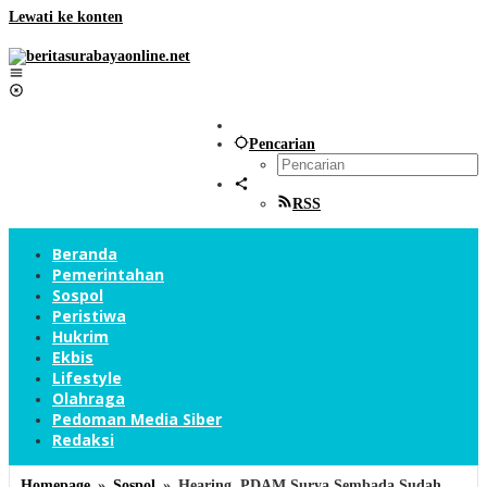
Lewati ke konten
Pencarian
RSS
Beranda
Pemerintahan
Sospol
Peristiwa
Hukrim
Ekbis
Lifestyle
Olahraga
Pedoman Media Siber
Redaksi
Homepage
»
Sospol
»
Hearing, PDAM Surya Sembada Sudah