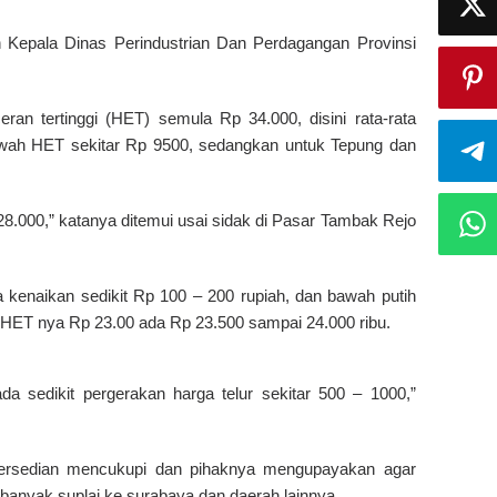
awan Kepala Dinas Perindustrian Dan Perdagangan Provinsi
an tertinggi (HET) semula Rp 34.000, disini rata-rata
bawah HET sekitar Rp 9500, sedangkan untuk Tepung dan
28.000,” katanya ditemui usai sidak di Pasar Tambak Rejo
kenaikan sedikit Rp 100 – 200 rupiah, dan bawah putih
an HET nya Rp 23.00 ada Rp 23.500 sampai 24.000 ribu.
a sedikit pergerakan harga telur sekitar 500 – 1000,”
tersedian mencukupi dan pihaknya mengupayakan agar
rbanyak suplai ke surabaya dan daerah lainnya.