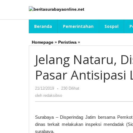
Lewati
ke
konten
Beranda
Pemerintahan
Sospol
P
Homepage
»
Peristiwa
»
Jelang
Nataru,
Jelang Nataru, D
Disperindag
Jatim
Sidak
Pasar Antisipasi
Pasar
Antisipasi
Lonjakan
21/12/2019
oleh
-
230 Dilihat
Harga
redaksibso
oleh
redaksibso
Surabaya – Disperindag Jatim bersama Pemkot 
dinas terkait melakukan inspeksi mendadak (Sid
surabaya.