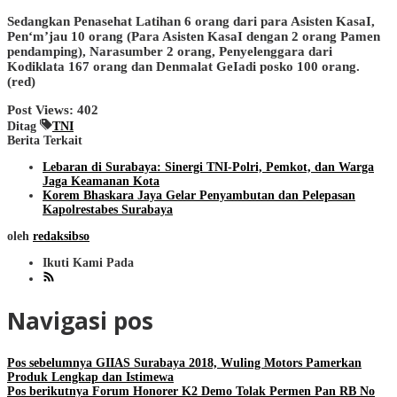
Sedangkan Penasehat Latihan 6 orang dari para Asisten KasaI,
Pen‘m’jau 10 orang (Para Asisten KasaI dengan 2 orang Pamen
pendamping), Narasumber 2 orang, Penyelenggara dari
Kodiklata 167 orang dan Denmalat GeIadi posko 100 orang.
(red)
Post Views:
402
Ditag
TNI
Berita Terkait
Lebaran di Surabaya: Sinergi TNI-Polri, Pemkot, dan Warga
Jaga Keamanan Kota
Korem Bhaskara Jaya Gelar Penyambutan dan Pelepasan
Kapolrestabes Surabaya
oleh
redaksibso
Ikuti Kami Pada
Navigasi pos
Pos sebelumnya
GIIAS Surabaya 2018, Wuling Motors Pamerkan
Produk Lengkap dan Istimewa
Pos berikutnya
Forum Honorer K2 Demo Tolak Permen Pan RB No