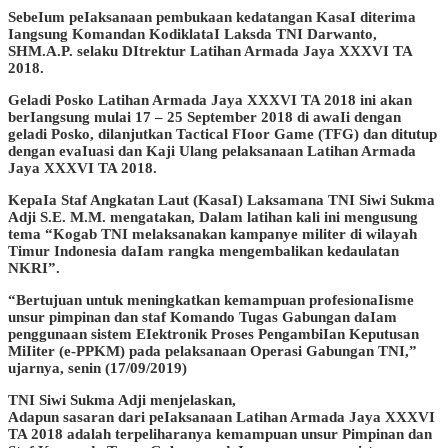
SebeIum peIaksanaan pembukaan kedatangan KasaI diterima
Iangsung Komandan KodiklataI Laksda TNI Darwanto,
SHM.A.P. selaku DItrektur Latihan Armada Jaya XXXVI TA
2018.
Geladi Posko Latihan Armada Jaya XXXVI TA 2018 ini akan
berIangsung mulai 17 – 25 September 2018 di awaIi dengan
geladi Posko, dilanjutkan Tactical FIoor Game (TFG) dan ditutup
dengan evaIuasi dan Kaji Ulang pelaksanaan Latihan Armada
Jaya XXXVI TA 2018.
KepaIa Staf Angkatan Laut (KasaI) Laksamana TNI Siwi Sukma
Adji S.E. M.M. mengatakan, Dalam latihan kali ini mengusung
tema “Kogab TNI melaksanakan kampanye militer di wilayah
Timur Indonesia daIam rangka mengembalikan kedaulatan
NKRI”.
“Bertujuan untuk meningkatkan kemampuan profesionaIisme
unsur pimpinan dan staf Komando Tugas Gabungan daIam
penggunaan sistem EIektronik Proses PengambiIan Keputusan
MiIiter (e-PPKM) pada pelaksanaan Operasi Gabungan TNI,”
ujarnya, senin (17/09/2019)
TNI Siwi Sukma Adji menjelaskan,
Adapun sasaran dari peIaksanaan Latihan Armada Jaya XXXVI
TA 2018 adalah terpeliharanya kemampuan unsur Pimpinan dan