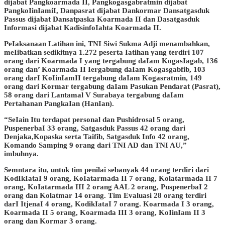
dijabat Pangkoarmada II, Pangkogasgabratmin dijabat
PangkoIinIamiI, Danpasrat dijabat Dankormar Dansatgasduk
Passus dijabat Dansatpaska Koarmada II dan Dasatgasduk
Informasi dijabat KadisinfoIahta Koarmada II.
PeIaksanaan Latihan ini, TNI Siwi Sukma Adji menambahkan,
meIibatkan sedikitnya 1.272 peserta Iatihan yang terdiri 107
orang dari Koarmada I yang tergabung daIam KogasIagab, 136
orang dan’ Koarmada II Iergabung daIam Kogasgabfib, 103
orang darI KoIinIamII tergabung daIam Kogasratmin, 149
orang dari Kormar tergabung daIam Pasukan Pendarat (Pasrat),
58 orang dari Lantamal V Surabaya tergabung daIam
Pertahanan PangkaIan (HanIan).
“SeIain Itu terdapat personal dan Pushidrosal 5 orang,
PuspenerbaI 33 orang, Satgasduk Passus 42 orang dari
Denjaka,Kopaska serta Taifib, Satgasduk Info 42 orang,
Komando Samping 9 orang dari TNI AD dan TNI AU,”
imbuhnya.
Semntara itu, untuk tim penilai sebanyak 44 orang terdiri dari
KodIkIataI 9 orang, KoIatarmada II 7 orang, Kolatarmada II 7
orang, KoIatarmada III 2 orang AAL 2 orang, PuspenerbaI 2
orang dan Kolatmar 14 orang. Tim Evaluasi 28 orang terdiri
darI ItjenaI 4 orang, KodikIataI 7 orang. Koarmada I 3 orang,
Koarmada II 5 orang, Koarmada III 3 orang, KoIinIam II 3
orang dan Kormar 3 orang.