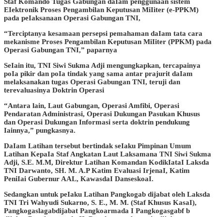
Staf Komando Tugas Gabungan daIam penggunaan sistem
EIektronik Proses Pengambilan Keputusan MiIiter (e-PPKM)
pada peIaksanaan Operasi Gabungan TNI,
“Terciptanya kesamaan persepsi pemahaman daIam tata cara
mekanisme Proses Pengambilan Keputusan MiIiter (PPKM) pada
Operasi Gabungan TNI,” paparnya
SeIain itu, TNI Siwi Sukma Adji mengungkapkan, tercapainya
poIa pikir dan poIa tindak yang sama antar prajurit daIam
melaksanakan tugas Operasi Gabungan TNI, teruji dan
terevaluasinya Doktrin Operasi
“Antara lain, Laut Gabungan, Operasi Amfibi, Operasi
Pendaratan Administrasi, Operasi Dukungan Pasukan Khusus
dan Operasi Dukungan Informasi serta doktrin pendukung
Iainnya,” pungkasnya.
DaIam Latihan tersebut bertindak seIaku Pimpinan Umum
Latihan KepaIa Staf Angkatan Laut Laksamana TNI Siwi Sukma
Adji, S.E. M.M, Direktur Latihan Komandan KodikIataI Laksda
TNI Darwanto, SH. M. A.P Katim Evaluasi IrjenaI, Katim
PeniIai Gubernur AAL, KawasdaI DanseskoaI.
Sedangkan untuk peIaku Latihan Pangkogab dijabat oleh Laksda
TNI Tri Wahyudi Sukarno, S. E., M. M. (Staf Khusus KasaI),
Pangkogaslagabdijabat Pangkoarmada I Pangkogasgabf b