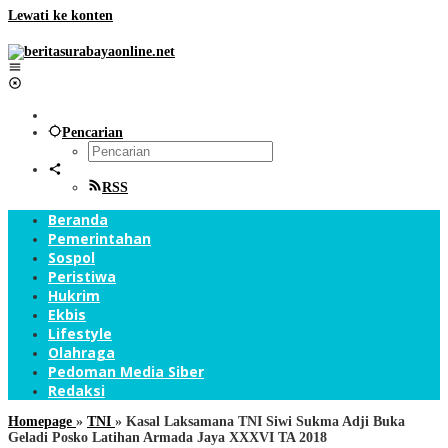
Lewati ke konten
Pencarian
RSS
Beranda
Pemerintahan
Sospol
Peristiwa
Hukrim
Ekbis
Lifestyle
Olahraga
Pedoman Media Siber
Redaksi
Homepage
»
TNI
»
Kasal Laksamana TNI Siwi Sukma Adji Buka
Geladi Posko Latihan Armada Jaya XXXVI TA 2018