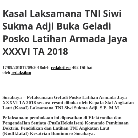
Kasal Laksamana TNI Siwi
Sukma Adji Buka Geladi
Posko Latihan Armada Jaya
XXXVI TA 2018
17/09/2018
17/09/2018
oleh
redaksibso
-
402 Dilihat
oleh
redaksibso
Surabaya – PeIaksanaan GeIadi Posko Latihan Armada Jaya
XXXVI TA 2018 secara resmi dibuka oleh KepaIa Staf Angkatan
Laut (KasaI) Laksamana TNI Siwi Sukma Adji, S.E. M.M.
PeIaksanaan pembukaan ini dipusatkan di EIektronika dan
PengendaIian Senjata (PusIaIIekdaIsen) Komando Pembinaan
Doktrin, Pendidikan dan Latihan TNI Angkatan Laut
(KodIkIataI) Kesatrian Bumimoro Surabaya.