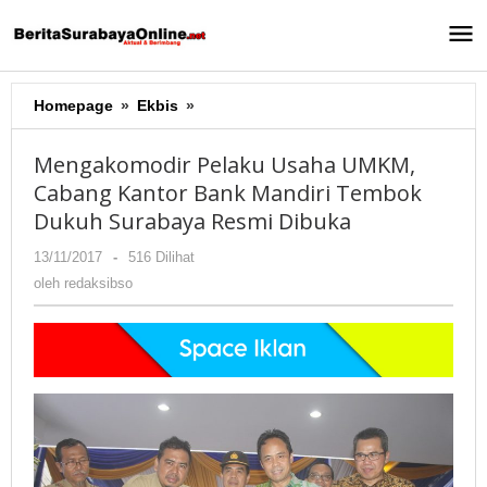
Lewati
ke
konten
Homepage
»
Ekbis
»
Mengakomodir
Pelaku
Usaha
Mengakomodir Pelaku Usaha UMKM,
UMKM,
Cabang Kantor Bank Mandiri Tembok
Cabang
Dukuh Surabaya Resmi Dibuka
Kantor
Bank
13/11/2017
oleh
-
516 Dilihat
Mandiri
redaksibso
oleh
redaksibso
Tembok
Dukuh
Surabaya
Resmi
Dibuka