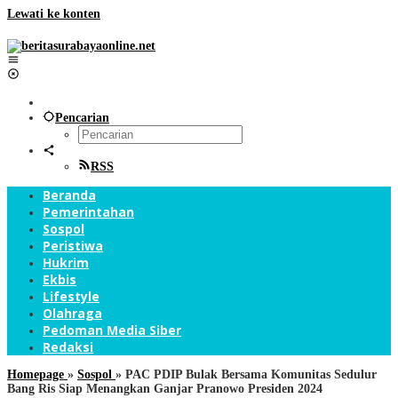
Lewati ke konten
Pencarian
RSS
Beranda
Pemerintahan
Sospol
Peristiwa
Hukrim
Ekbis
Lifestyle
Olahraga
Pedoman Media Siber
Redaksi
Homepage
»
Sospol
»
PAC PDIP Bulak Bersama Komunitas Sedulur
Bang Ris Siap Menangkan Ganjar Pranowo Presiden 2024