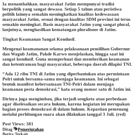
Ia menambahkan. masyarakat Jatim mempunyai tradisi
berpolitik yang sangat dewasa. Setiap 5 tahun atau peristiwa
politik lainnya semakin meningkatkan kualitas kedewasaan
masyarakat Jatim, sesuai dengan kualitas SDM provinsi ini terus
semakin meningkat. Basis masyarakat Jatim yang sangat plural,
lanjutnya, menghasilkan kematangan pluralisme di Jatim.
Tingkat Keamanan Sangat Kondusif.
Mengenai keamananan selama pelaksanaan pemilihan Gubernur
dan Wagub Jatim, Pakde Karwo menjelaskan, hingga saat ini
sangat kondusif. Guna memperkuat dan memberikan keamanan
dan ketentraman bagi masyarakat, beberapa daerah dilapisi TNI.
“Ada 12 ribu TNI di Jatim yang diperbantukan atas permintaan
Polri untuk bersama-sama menjaga keamanan. Ini sebagai
bentuk manifest kebersamaan TNI-Polri dalam menjaga
keamanan pesta demokrasi,” kata orang nomor satu di Jatim ini.
Dirinya juga mengimbau, jika terjadi sengketa atau perbedaan
agar diselesaikan secara hukum, karena kegiatan ini merupakan
bagian proses demokrasi di dalam hukum. Kepastian pemenang
melalui perhitungan suara akan dilakukan tanggal 3 Juli. (red)
Post Views:
381
Ditag
Pemerintahan
Berita Terkait