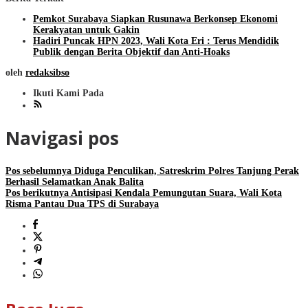
Pemkot Surabaya Siapkan Rusunawa Berkonsep Ekonomi
Kerakyatan untuk Gakin
Hadiri Puncak HPN 2023, Wali Kota Eri : Terus Mendidik
Publik dengan Berita Objektif dan Anti-Hoaks
oleh
redaksibso
Ikuti Kami Pada
Navigasi pos
Pos sebelumnya
Diduga Penculikan, Satreskrim Polres Tanjung Perak
Berhasil Selamatkan Anak Balita
Pos berikutnya
Antisipasi Kendala Pemungutan Suara, Wali Kota
Risma Pantau Dua TPS di Surabaya