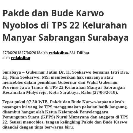
Pakde dan Bude Karwo
Nyoblos di TPS 22 Kelurahan
Manyar Sabrangan Surabaya
27/06/2018
27/06/2018
oleh
redaksibso
-
381 Dilihat
oleh
redaksibso
Surabaya – Gubernur Jatim Dr. H. Soekarwo bersama Istri Dra.
Hj. Nina Soekarwo, MSi memberikan hak suaranya atau
mencoblos dalam pemilihan Gubernur dan Wakil Gubernur
Provinsi Jawa Timur di TPS 22 Kelurahan Manyar Sabrangan
Kecamatan Mulyorejo, Kota Surabaya, Rabu (27/06/2018).
Tepat pukul 07.30 WIB, Pakde dan Bude Karwo-sapaan akrab
pasangan ini yang ke TPS menggunakan pakaian batik langsung
disambut hangat oleh Ketua Kelompok Penyelenggara
Pemungutan Suara (KPPS) Nurul Muzayana dan anggota di TPS
22. Seusai mencoblos, tangan kelingking Pakde dan Bude Karwo
ditandai dengan tinta berwarna biru.