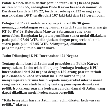
Pakde Karwo dalam daftar pemilih tetap (DPT) berada pada
urutan nomor 55, sedangkan Bude Karwo berada di nomor 56.
Berdasarkan data TPS 22, terdapat sebanyak 232 orang yang
masuk dalam DPT, terdiri dari 107 laki-laki dan 125 perempuan.
Petugas KPPS 22 sudah bersiap sejak pukul 06.30 guna
menunggu kedatangan orang nomor satu di Jatim ini serta warga
RT 03 RW 09 Kelurahan Manyar Sabrangan yang akan
mencoblos. Rangkaian kegiatan pemilihan suara mulai dilakukan
pada pukul 07.00 WIB, dilanjutkan dengan pengecekan kotak
suara pada pukul 07.05 WIB. Selanjutnya, dilakukan
penghitungan jumlah surat suara.
Jatim Dikunjungi KPU Internasional 24 Negara
Tentang demokrasi di Jatim usai pencoblosan, Pakde Karwo
mengatakan, Jatim telah dikunjungi lembaga-lembaga KPU
internasional dari 24 negara dengan 150 orang peserta terkait
pelaksanaan pilkada serentak ini. Oleh karena itu, ia
menyampaikan terima kasih kepada masyarakat internasional
yang melakukan studi banding tentang penerapan demokrasi
politik tsb karena suasana kedewasaan dan damai di Jatim, yang
dapat dijadikan model kedewasaan berpolitik
“Kita bersyukur karena Jatim menjadi indikator kedewasaan
politik,” ujarnya