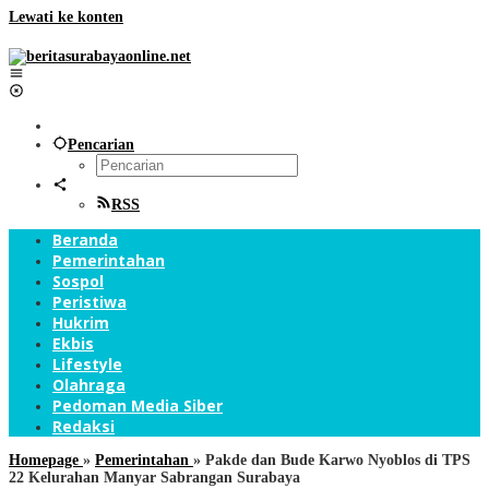
Lewati ke konten
Pencarian
RSS
Beranda
Pemerintahan
Sospol
Peristiwa
Hukrim
Ekbis
Lifestyle
Olahraga
Pedoman Media Siber
Redaksi
Homepage
»
Pemerintahan
»
Pakde dan Bude Karwo Nyoblos di TPS
22 Kelurahan Manyar Sabrangan Surabaya