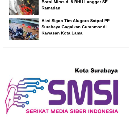
Botol Miras di 8 RHU Langgar SE
Ramadan
Aksi Sigap Tim Alugoro Satpol PP
Surabaya Gagalkan Curanmor di
Kawasan Kota Lama