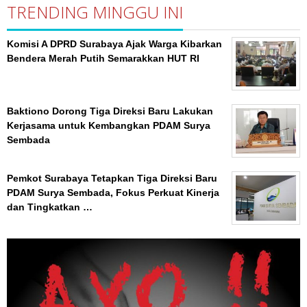
TRENDING MINGGU INI
Komisi A DPRD Surabaya Ajak Warga Kibarkan
Bendera Merah Putih Semarakkan HUT RI
Baktiono Dorong Tiga Direksi Baru Lakukan
Kerjasama untuk Kembangkan PDAM Surya
Sembada
Pemkot Surabaya Tetapkan Tiga Direksi Baru
PDAM Surya Sembada, Fokus Perkuat Kinerja
dan Tingkatkan …