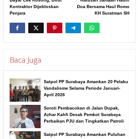
Bayar Cek Kosong, Dirut
Ratusan Jamaah Hadiri
pos
Kontraktor Dijebloskan
Doa Bersama Haul Romo
Penjara
KH Suratman SH
Baca Juga
Satpol PP Surabaya Amankan 20 Pelaku
Vandalisme Selama Periode Januari-
April 2026
Soroti Pembacokan di Jalan Dupak,
Azhar Kahfi Desak Pemkot Surabaya
Perbaikan PJU dan Tingkatkan Patroli
Satpol PP Surabaya Amankan Puluhan