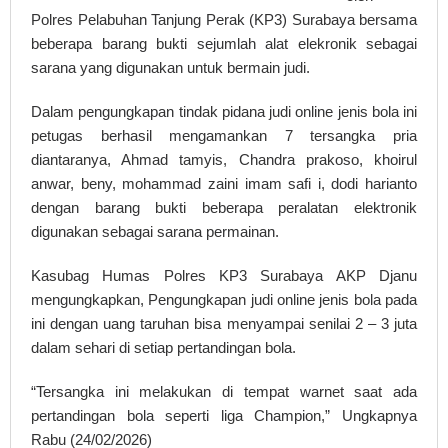
Polres Pelabuhan Tanjung Perak (KP3) Surabaya bersama
beberapa barang bukti sejumlah alat elekronik sebagai
sarana yang digunakan untuk bermain judi.
Dalam pengungkapan tindak pidana judi online jenis bola ini
petugas berhasil mengamankan 7 tersangka pria
diantaranya, Ahmad tamyis, Chandra prakoso, khoirul
anwar, beny, mohammad zaini imam safi i, dodi harianto
dengan barang bukti beberapa peralatan elektronik
digunakan sebagai sarana permainan.
Kasubag Humas Polres KP3 Surabaya AKP Djanu
mengungkapkan, Pengungkapan judi online jenis bola pada
ini dengan uang taruhan bisa menyampai senilai 2 – 3 juta
dalam sehari di setiap pertandingan bola.
“Tersangka ini melakukan di tempat warnet saat ada
pertandingan bola seperti liga Champion,” Ungkapnya
Rabu (24/02/2026)