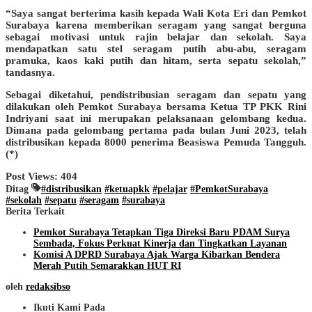
“Saya sangat berterima kasih kepada Wali Kota Eri dan Pemkot
Surabaya karena memberikan seragam yang sangat berguna
sebagai motivasi untuk rajin belajar dan sekolah. Saya
mendapatkan satu stel seragam putih abu-abu, seragam
pramuka, kaos kaki putih dan hitam, serta sepatu sekolah,”
tandasnya.
Sebagai diketahui, pendistribusian seragam dan sepatu yang
dilakukan oleh Pemkot Surabaya bersama Ketua TP PKK Rini
Indriyani saat ini merupakan pelaksanaan gelombang kedua.
Dimana pada gelombang pertama pada bulan Juni 2023, telah
distribusikan kepada 8000 penerima Beasiswa Pemuda Tangguh.
(*)
Post Views:
404
Ditag
#distribusikan
#ketuapkk
#pelajar
#PemkotSurabaya
#sekolah
#sepatu
#seragam
#surabaya
Berita Terkait
Pemkot Surabaya Tetapkan Tiga Direksi Baru PDAM Surya
Sembada, Fokus Perkuat Kinerja dan Tingkatkan Layanan
Komisi A DPRD Surabaya Ajak Warga Kibarkan Bendera
Merah Putih Semarakkan HUT RI
oleh
redaksibso
Ikuti Kami Pada