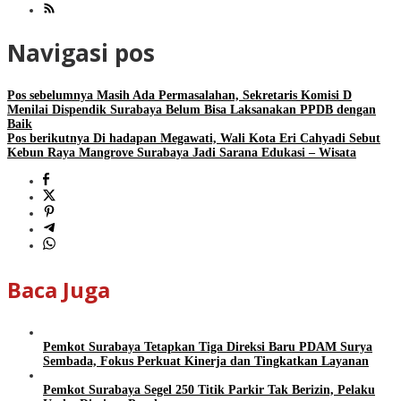
Navigasi pos
Pos sebelumnya
Masih Ada Permasalahan, Sekretaris Komisi D
Menilai Dispendik Surabaya Belum Bisa Laksanakan PPDB dengan
Baik
Pos berikutnya
Di hadapan Megawati, Wali Kota Eri Cahyadi Sebut
Kebun Raya Mangrove Surabaya Jadi Sarana Edukasi – Wisata
Baca Juga
Pemkot Surabaya Tetapkan Tiga Direksi Baru PDAM Surya
Sembada, Fokus Perkuat Kinerja dan Tingkatkan Layanan
Pemkot Surabaya Segel 250 Titik Parkir Tak Berizin, Pelaku