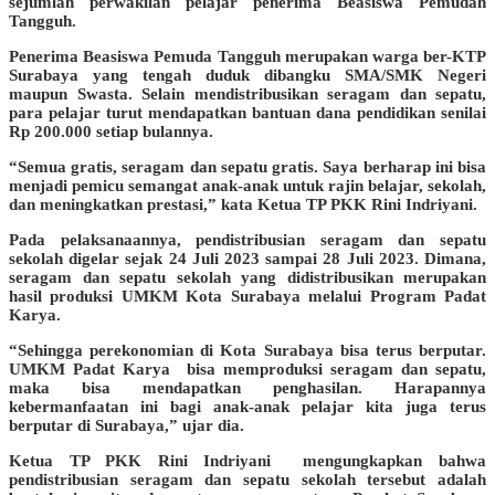
sejumlah perwakilan pelajar penerima Beasiswa Pemudah
Tangguh.
Penerima Beasiswa Pemuda Tangguh merupakan warga ber-KTP
Surabaya yang tengah duduk dibangku SMA/SMK Negeri
maupun Swasta. Selain mendistribusikan seragam dan sepatu,
para pelajar turut mendapatkan bantuan dana pendidikan senilai
Rp 200.000 setiap bulannya.
“Semua gratis, seragam dan sepatu gratis. Saya berharap ini bisa
menjadi pemicu semangat anak-anak untuk rajin belajar, sekolah,
dan meningkatkan prestasi,” kata Ketua TP PKK Rini Indriyani.
Pada pelaksanaannya, pendistribusian seragam dan sepatu
sekolah digelar sejak 24 Juli 2023 sampai 28 Juli 2023. Dimana,
seragam dan sepatu sekolah yang didistribusikan merupakan
hasil produksi UMKM Kota Surabaya melalui Program Padat
Karya.
“Sehingga perekonomian di Kota Surabaya bisa terus berputar.
UMKM Padat Karya bisa memproduksi seragam dan sepatu,
maka bisa mendapatkan penghasilan. Harapannya
kebermanfaatan ini bagi anak-anak pelajar kita juga terus
berputar di Surabaya,” ujar dia.
Ketua TP PKK Rini Indriyani mengungkapkan bahwa
pendistribusian seragam dan sepatu sekolah tersebut adalah