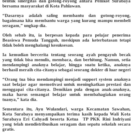
bentuk sinergitas dan gotong-royong antara Pemkot Surabaya
bersama masyarakat di Kota Pahlawan.
“Dasarnya adalah saling membantu dan gotong-royong,
bagaimana kita membantu warga yang kurang mampu membeli
seragam,” ungkap dia.
Oleh sebab itu, ia berpesan kepada para pelajar penerima
Beasiswa Pemuda Tangguh, meskipun ada keterbatasan tetapi
tidak boleh menghalangi kesuksesan.
Ia kemudian bercerita tentang seorang ayah pengayuh becak
yang tidak bisa menulis, membaca, dan berhitung. Namun, setia
mendampingi anaknya belajar, hingga suatu ketika, anaknya
berhasil meraih cita-citanya sebagai seorang dokter di luar negeri
“Orang tua bisa mendampingi menjadi support system anaknya
saat belajar agar memotivasi untuk meningkatkan prestasi dan
menggapai cita-citanya. Demikian pula dengan anak-anaknya,
maka harus semangat belajar untuk membahagiakan orang
tuanya,” kata dia.
Sementara itu, Ayu Wulandari, warga Kecamatan Sawahan,
Kota Surabaya menyampaikan terima kasih kepada Wali Kota
Surabaya Eri Cahyadi beserta Ketua TP PKK Rini Indriyani
yang telah mendistribusikan seragam dan sepatu sekolah secara
gratis.