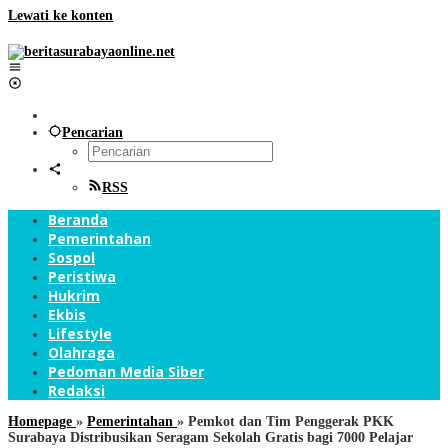
Lewati ke konten
Pencarian
RSS
Beranda
Pemerintahan
Sospol
Peristiwa
Hukrim
Ekbis
Lifestyle
Olahraga
Pedoman Media Siber
Redaksi
Homepage
»
Pemerintahan
»
Pemkot dan Tim Penggerak PKK
Surabaya Distribusikan Seragam Sekolah Gratis bagi 7000 Pelajar