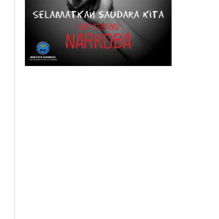
BeritaSurabayaOnline.net