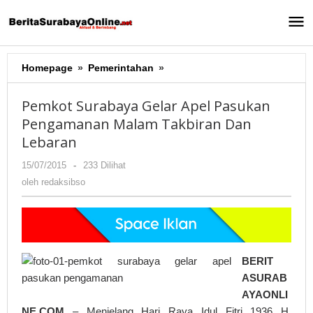
Lewati
ke
konten
Homepage
»
Pemerintahan
»
Pemkot
Surabaya
Gelar
Pemkot Surabaya Gelar Apel Pasukan
Apel
Pengamanan Malam Takbiran Dan
Pasukan
Lebaran
Pengamanan
Malam
15/07/2015
oleh
-
233 Dilihat
Takbiran
redaksibso
oleh
redaksibso
Dan
Lebaran
BERIT
ASURAB
AYAONLI
NE.COM
– Menjelang Hari Raya Idul Fitri 1936 H,