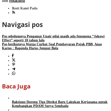
oleh
redaksibso
Ikuti Kami Pada
Navigasi pos
Pos sebelumnya
Pengamat Unair nilai masih ada fenomena “Jokowi
Effect” seperti 10 tahun lalu
Pos berikutnya
Warga Curhat Soal Pembayaran Pajak PBB, Anas
Karno : Bapenda Harus Jemput Bola
Baca Juga
Baktiono Dorong Tiga Direksi Baru Lakukan Kerjasama untuk
Kembangkan PDAM Surya Sembada