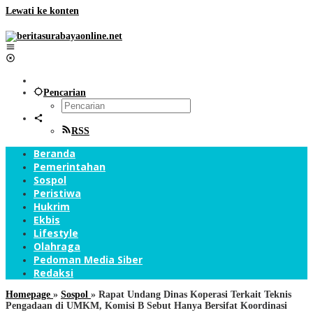
Lewati ke konten
Pencarian
RSS
Beranda
Pemerintahan
Sospol
Peristiwa
Hukrim
Ekbis
Lifestyle
Olahraga
Pedoman Media Siber
Redaksi
Homepage
»
Sospol
»
Rapat Undang Dinas Koperasi Terkait Teknis
Pengadaan di UMKM, Komisi B Sebut Hanya Bersifat Koordinasi