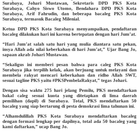
Surabaya, Johari Mustawan, Sekretaris DPD PKS Kota
Surabaya, Cahyo Siswo Utomo, Bendahara DPD PKS Kota
Surabaya, Arif Fahrudin, dan beberapa bacaleg PKS Kota
Surabaya, termasuk Bacaleg Milenial.
Ketua DPD PKS Kota Surabaya menyampaikan, pendaftaran
bacaleg dilakukan hari ini karena bertepatan dengan hari Jum’at.
“Hari Jum’at salah satu hari yang mulia diantara satu pekan,
insya Allah ada nilai keberkahan di hari Jum’at,” Ujar Bang Jo,
sapaan akrab Johari Mustawan.
“Sekaligus ini memberi pesan bahwa para caleg PKS Kota
Surabaya jika terpilih kelak, akan berjuang untuk melayani dan
membela rakyat mencari keberkahan dan ridho Allah SWT,
sesuai tagline PKS yaitu #PKSPembelaRakyat,” tegas Johari.
Dengan sisa waktu 275 hari jelang Pemilu, PKS mendaftarkan
bakal caleg sesuai kuota yang ditetapkan di lima daerah
pemilihan (dapil) di Surabaya. Total, PKS mendaftarkan 50
bacaleg yang siap bertarung di pesta demokrasi lima tahunan ini.
“Alhamdulillah PKS Kota Surabaya mendaftarkan bacaleg
dengan formasi lengkap per dapilnya, total ada 50 bacaleg yang
kami daftarkan,” ucap Bang Jo.