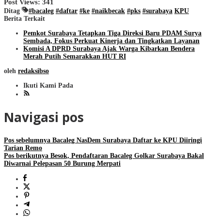
Post Views:
341
Ditag
#bacaleg
#daftar
#ke
#naikbecak
#pks
#surabaya
KPU
Berita Terkait
Pemkot Surabaya Tetapkan Tiga Direksi Baru PDAM Surya
Sembada, Fokus Perkuat Kinerja dan Tingkatkan Layanan
Komisi A DPRD Surabaya Ajak Warga Kibarkan Bendera
Merah Putih Semarakkan HUT RI
oleh
redaksibso
Ikuti Kami Pada
Navigasi pos
Pos sebelumnya
Bacaleg NasDem Surabaya Daftar ke KPU Diiringi
Tarian Remo
Pos berikutnya
Besok, Pendaftaran Bacaleg Golkar Surabaya Bakal
Diwarnai Pelepasan 50 Burung Merpati