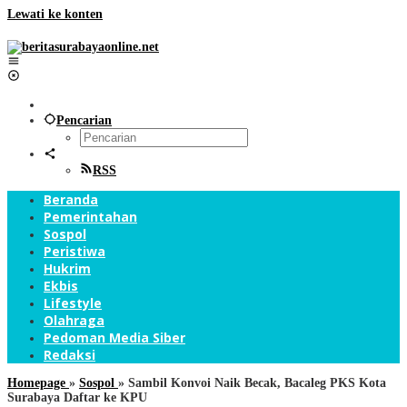
Lewati ke konten
Pencarian
RSS
Beranda
Pemerintahan
Sospol
Peristiwa
Hukrim
Ekbis
Lifestyle
Olahraga
Pedoman Media Siber
Redaksi
Homepage
»
Sospol
»
Sambil Konvoi Naik Becak, Bacaleg PKS Kota
Surabaya Daftar ke KPU